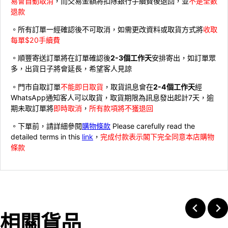
易會自動取消
，而交易金額將扣除銀行手續費後退回，並
不是全數
退款
。所有訂單一經確認後不可取消，如需更改資料或取貨方式將
收取
每單$20手續費
。順豐寄送訂單將在訂單確認後
2-3個工作天
安排寄出，如訂單眾
多，出貨日子將會延長，希望客人見諒
。門市自取訂單
不能即日取貨
，取貨訊息會在
2-4個工作天
經
WhatsApp通知客人可以取貨，取貨期限為訊息發出起計7天，逾
期未取訂單將
即時取消
，
所有款項將不獲退回
。下單前，請詳細參閱
購物條款
Please carefully read the
detailed terms in this
link
，
完成付款表示閣下完全同意本店購物
條款
相關貨品