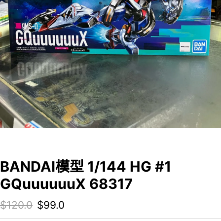
BANDAI模型 1/144 HG #1
GQuuuuuuX 68317
Original price was: $120.0.
Current price is: $99.0.
$
120.0
$
99.0