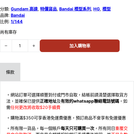
分類:
Gundam 高達
,
特價貨品
,
Bandai 模型系列
,
HG
,
模型
品牌:
Bandai
比例:
1/144
尚有庫存
BANDAI模型 1/144 HG #1 GQuuuuuuX 68317 數量
加入購物車
條款
。網站訂單可選擇順豐到付或門市自取，結帳前請清楚選擇取貨方
法，並確保已提供
正確地址
及
有效的whatsapp聯絡電話號碼
，如
需
任何更改將收取$20手續費
。購物滿$350可享香港免運費優惠，預訂商品不會享有免運優惠
。所有限一貨品，每一個賬戶
每天只可購買一次
，所有同日
重覆交