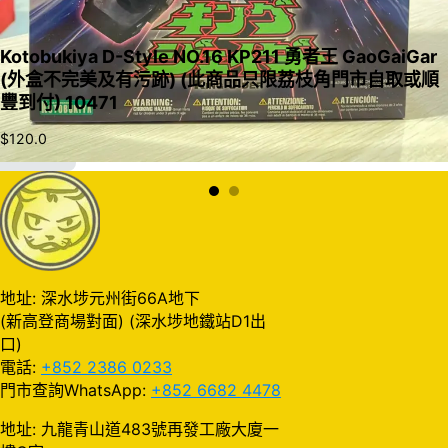
Kotobukiya D-Style NO.16 KP211 勇者王 GaoGaiGar
(外盒不完美及有污跡) (此商品只限荔枝角門市自取或順
豐到付) 10471
$
120.0
加入購物車
地址: 深水埗元州街66A地下
(新高登商場對面) (深水埗地鐵站D1出
口)
電話:
+852 2386 0233
門市查詢WhatsApp:
+852 6682 4478
地址: 九龍青山道483號再發工廠大廈一