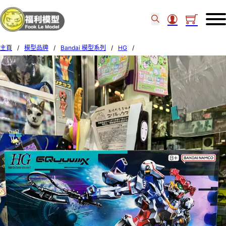
主頁
/
模型品牌
/
Bandai 模型系列
/
HG
/
BANDAI模型 1/144 HG #1 GQuuuuuuX 68317