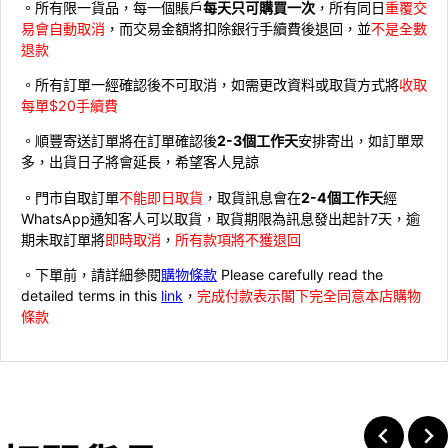
。所有限一貨品，每一個賬戶
每天只可購買一次
，所有同日
重覆交
易會自動取消
，而交易金額將扣除銀行手續費後退回，並
不是全數
退款
。所有訂單一經確認後不可取消，如需更改資料或取貨方式將
收取
每單$20手續費
。順豐寄送訂單將在訂單確認後
2-3個工作天
安排寄出，如訂單眾
多，出貨日子將會延長，希望客人見諒
。門市自取訂單
不能即日取貨
，取貨訊息會在
2-4個工作天
經
WhatsApp通知客人可以取貨，取貨期限為訊息發出起計7天，逾
期未取訂單將
即時取消
，
所有款項將不獲退回
。下單前，請詳細參閱
購物條款
Please carefully read the
detailed terms in this
link
，
完成付款表示閣下完全同意本店購物
條款