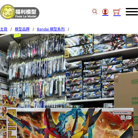
主頁
/
模型品牌
/
Bandai 模型系列
/
BANDAI模型 魔神創造傳 #08 雷神丸 68388