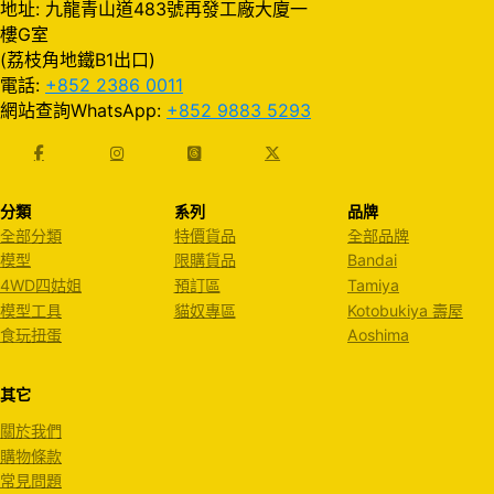
地址: 九龍青山道483號再發工廠大廈一
樓G室
(荔枝角地鐵B1出口)
電話:
+852 2386 0011
網站查詢WhatsApp:
+852 9883 5293
分類
系列
品牌
全部分類
特價貨品
全部品牌
模型
限購貨品
Bandai
4WD四姑姐
預訂區
Tamiya
模型工具
貓奴專區
Kotobukiya 壽屋
食玩扭蛋
Aoshima
其它
關於我們
購物條款
常見問題