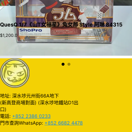
QuesQ 1/7《山T女福星》兔女郎 Style 阿琳 84315
$
1,200.0
加入購物車
地址: 深水埗元州街66A地下
(新高登商場對面) (深水埗地鐵站D1出
口)
電話:
+852 2386 0233
門市查詢WhatsApp:
+852 6682 4478