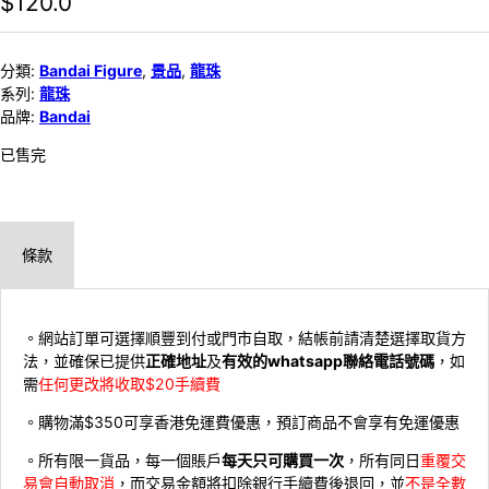
$
120.0
分類:
Bandai Figure
,
景品
,
龍珠
系列:
龍珠
品牌:
Bandai
已售完
條款
。網站訂單可選擇順豐到付或門市自取，結帳前請清楚選擇取貨方
法，並確保已提供
正確地址
及
有效的whatsapp聯絡電話號碼
，如
需
任何更改將收取$20手續費
。購物滿$350可享香港免運費優惠，預訂商品不會享有免運優惠
。所有限一貨品，每一個賬戶
每天只可購買一次
，所有同日
重覆交
易會自動取消
，而交易金額將扣除銀行手續費後退回，並
不是全數