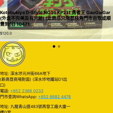
Kotobukiya D-Style NO.16 KP211 勇者王 GaoGaiGar
(外盒不完美及有污跡) (此商品只限荔枝角門市自取或順
豐到付) 10471
$
120.0
加入購物車
地址: 深水埗元州街66A地下
(新高登商場對面) (深水埗地鐵站D1出
口)
電話:
+852 2386 0233
門市查詢WhatsApp:
+852 6682 4478
地址: 九龍青山道483號再發工廠大廈一
樓G室