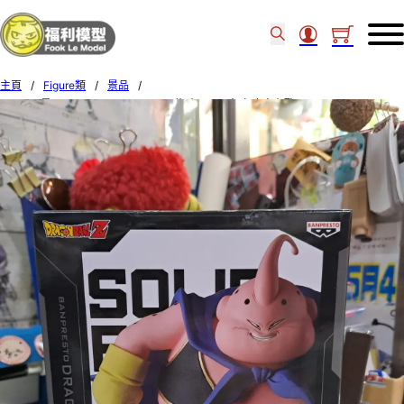
主頁
/
Figure類
/
景品
/
BANDAI景品 SOLID EDGE WORKS 龍珠Z THE出陣 魔人布歐 89722