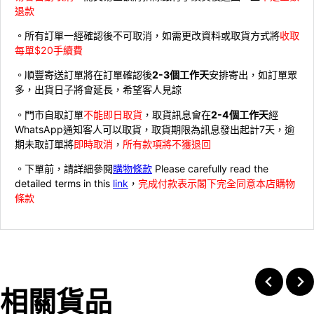
退款
。所有訂單一經確認後不可取消，如需更改資料或取貨方式將
收取
每單$20手續費
。順豐寄送訂單將在訂單確認後
2-3個工作天
安排寄出，如訂單眾
多，出貨日子將會延長，希望客人見諒
。門市自取訂單
不能即日取貨
，取貨訊息會在
2-4個工作天
經
WhatsApp通知客人可以取貨，取貨期限為訊息發出起計7天，逾
期未取訂單將
即時取消
，
所有款項將不獲退回
。下單前，請詳細參閱
購物條款
Please carefully read the
detailed terms in this
link
，
完成付款表示閣下完全同意本店購物
條款
相關貨品