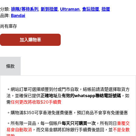
分類:
排隊/等待系列
,
新到扭蛋
,
Ultraman
,
食玩扭蛋
,
扭蛋
品牌:
Bandai
尚有庫存
加入購物車
條款
。網站訂單可選擇順豐到付或門市自取，結帳前請清楚選擇取貨方
法，並確保已提供
正確地址
及
有效的whatsapp聯絡電話號碼
，如
需
任何更改將收取$20手續費
。購物滿$350可享香港免運費優惠，預訂商品不會享有免運優惠
。所有限一貨品，每一個賬戶
每天只可購買一次
，所有同日
重覆交
易會自動取消
，而交易金額將扣除銀行手續費後退回，並
不是全數
退款