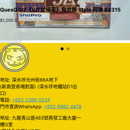
QuesQ 1/7《山T女福星》兔女郎 Style 阿琳 84315
$
1,200.0
加入購物車
地址: 深水埗元州街66A地下
(新高登商場對面) (深水埗地鐵站D1出
口)
電話:
+852 2386 0233
門市查詢WhatsApp:
+852 6682 4478
地址: 九龍青山道483號再發工廠大廈一
樓G室