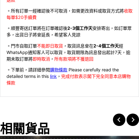
。所有訂單一經確認後不可取消，如需更改資料或取貨方式將
收取
每單$20手續費
。順豐寄送訂單將在訂單確認後
2-3個工作天
安排寄出，如訂單眾
多，出貨日子將會延長，希望客人見諒
。門市自取訂單
不能即日取貨
，取貨訊息會在
2-4個工作天
經
WhatsApp通知客人可以取貨，取貨期限為訊息發出起計7天，逾
期未取訂單將
即時取消
，
所有款項將不獲退回
。下單前，請詳細參閱
購物條款
Please carefully read the
detailed terms in this
link
，
完成付款表示閣下完全同意本店購物
條款
相關貨品