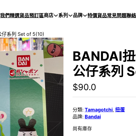
商店
系列
品牌
於我們
精選貨品
預訂區
特價貨品
常見問題
聯絡
系列 Set of 5(10)
BANDAI
公仔系列 Set
$
90.0
分類:
Tamagotchi
,
扭蛋
品牌:
Bandai
尚有庫存