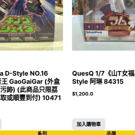
a D-Style NO.16
QuesQ 1/7《山T
者王 GaoGaiGar (外盒
Style 阿琳 84315
污跡) (此商品只限荔
$
1,200.0
或順豐到付) 10471
加入購物車
系列
品牌