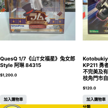
QuesQ 1/7《山T女福星》兔女郎
Kotobukiy
Style 阿琳 84315
KP211 勇
不完美及有
$
1,200.0
枝角門市自取
$
120.0
加入購物車
加入購物車
分類