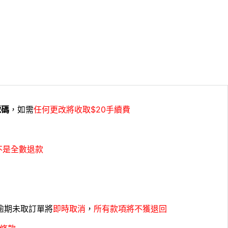
號碼
，如需
任何更改將收取$20手續費
不是全數退款
，逾期未取訂單將
即時取消
，
所有款項將不獲退回