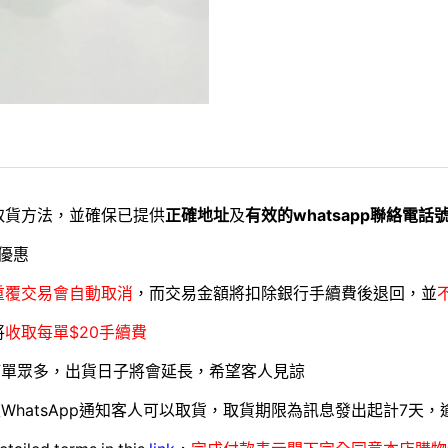
取貨方法，並確保已提供
正確地址
及
有效的whatsapp聯絡電話
優惠
重覆交易會自動取消
，而交易金額將扣除銀行手續費後退回，並
將
收取每單$20手續費
訂單眾多，出貨日子將會延長，希望客人見諒
WhatsApp通知客人可以取貨，取貨期限為訊息發出起計7天