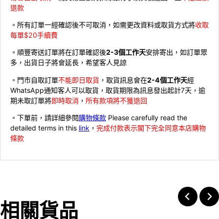
退款
。所有訂單一經確認後不可取消，如需更改資料或取貨方式將
收取
每單$20手續費
。順豐寄送訂單將在訂單確認後
2-3個工作天
安排寄出，如訂單眾
多，出貨日子將會延長，希望客人見諒
。門市自取訂單
不能即日取貨
，取貨訊息會在
2-4個工作天
經
WhatsApp通知客人可以取貨，取貨期限為訊息發出起計7天，逾
期未取訂單將
即時取消
，
所有款項將不獲退回
。下單前，請詳細參閱
購物條款
Please carefully read the
detailed terms in this
link
，
完成付款表示閣下完全同意本店購物
條款
相關貨品