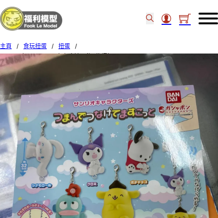
主頁
/
食玩扭蛋
/
扭蛋
/
BANDAI扭蛋 SANRIO角色串連吊飾 (龍蝦扣SET A) Set of 5pcs (26)