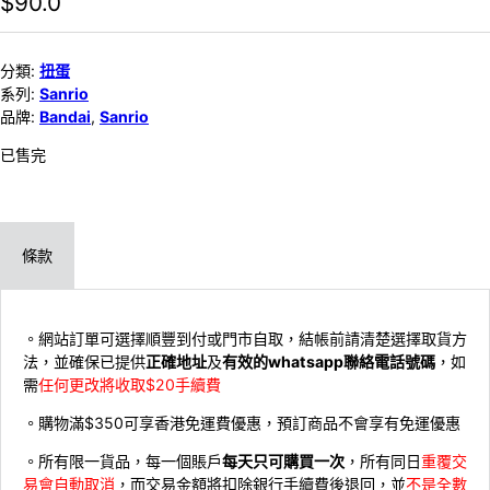
$
90.0
分類:
扭蛋
系列:
Sanrio
品牌:
Bandai
,
Sanrio
已售完
條款
。網站訂單可選擇順豐到付或門市自取，結帳前請清楚選擇取貨方
法，並確保已提供
正確地址
及
有效的whatsapp聯絡電話號碼
，如
需
任何更改將收取$20手續費
。購物滿$350可享香港免運費優惠，預訂商品不會享有免運優惠
。所有限一貨品，每一個賬戶
每天只可購買一次
，所有同日
重覆交
易會自動取消
，而交易金額將扣除銀行手續費後退回，並
不是全數