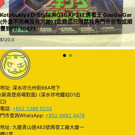
Kotobukiya D-Style NO.16 KP211 勇者王 GaoGaiGar
(外盒不完美及有污跡) (此商品只限荔枝角門市自取或順
豐到付) 10471
$
120.0
加入購物車
地址: 深水埗元州街66A地下
(新高登商場對面) (深水埗地鐵站D1出
口)
電話:
+852 2386 0233
門市查詢WhatsApp:
+852 6682 4478
地址: 九龍青山道483號再發工廠大廈一
樓G室