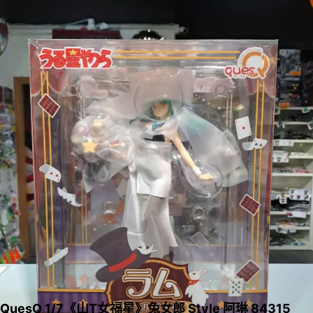
QuesQ 1/7《山T女福星》兔女郎 Style 阿琳 84315