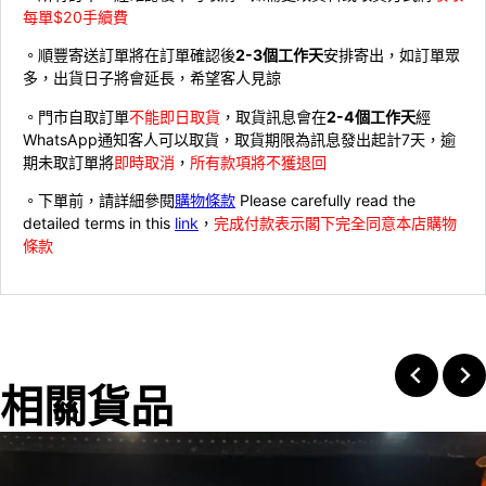
每單$20手續費
。順豐寄送訂單將在訂單確認後
2-3個工作天
安排寄出，如訂單眾
多，出貨日子將會延長，希望客人見諒
。門市自取訂單
不能即日取貨
，取貨訊息會在
2-4個工作天
經
WhatsApp通知客人可以取貨，取貨期限為訊息發出起計7天，逾
期未取訂單將
即時取消
，
所有款項將不獲退回
。下單前，請詳細參閱
購物條款
Please carefully read the
detailed terms in this
link
，
完成付款表示閣下完全同意本店購物
條款
相關貨品