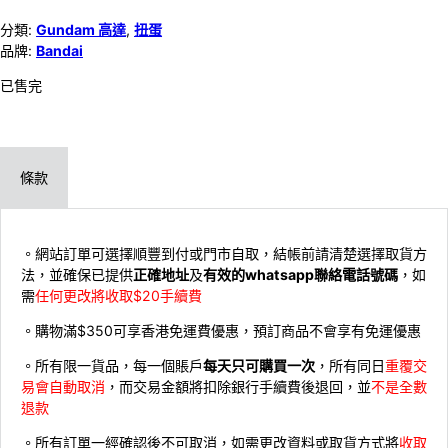
分類:
Gundam 高達
,
扭蛋
品牌:
Bandai
已售完
條款
。網站訂單可選擇順豐到付或門市自取，結帳前請清楚選擇取貨方
法，並確保已提供
正確地址
及
有效的whatsapp聯絡電話號碼
，如
需
任何更改將收取$20手續費
。購物滿$350可享香港免運費優惠，預訂商品不會享有免運優惠
。所有限一貨品，每一個賬戶
每天只可購買一次
，所有同日
重覆交
易會自動取消
，而交易金額將扣除銀行手續費後退回，並
不是全數
退款
。所有訂單一經確認後不可取消，如需更改資料或取貨方式將
收取