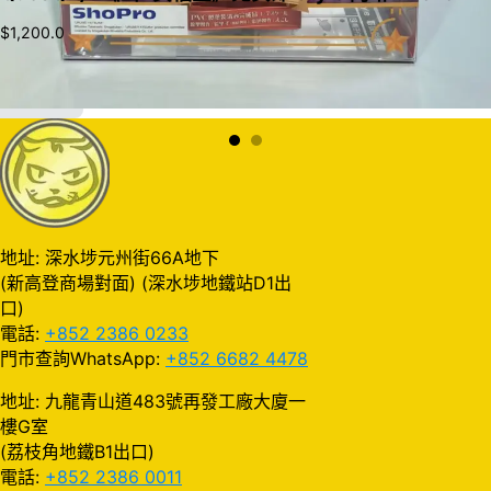
$
1,200.0
加入購物車
地址: 深水埗元州街66A地下
(新高登商場對面) (深水埗地鐵站D1出
口)
電話:
+852 2386 0233
門市查詢WhatsApp:
+852 6682 4478
地址: 九龍青山道483號再發工廠大廈一
樓G室
(荔枝角地鐵B1出口)
電話:
+852 2386 0011