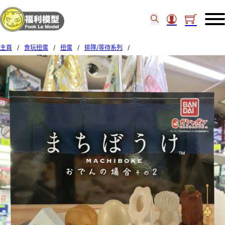
主頁
/
食玩扭蛋
/
扭蛋
/
排隊/等待系列
/
BANDAI扭蛋 關東煮等待系列2 SET OF 5 (1)