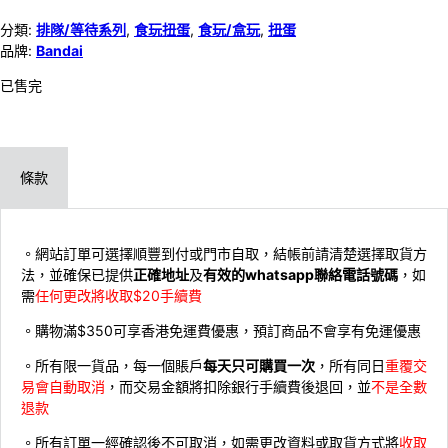
分類:
排隊/等待系列
,
食玩扭蛋
,
食玩/盒玩
,
扭蛋
品牌:
Bandai
已售完
條款
。網站訂單可選擇順豐到付或門市自取，結帳前請清楚選擇取貨方
法，並確保已提供
正確地址
及
有效的whatsapp聯絡電話號碼
，如
需
任何更改將收取$20手續費
。購物滿$350可享香港免運費優惠，預訂商品不會享有免運優惠
。所有限一貨品，每一個賬戶
每天只可購買一次
，所有同日
重覆交
易會自動取消
，而交易金額將扣除銀行手續費後退回，並
不是全數
退款
。所有訂單一經確認後不可取消，如需更改資料或取貨方式將
收取