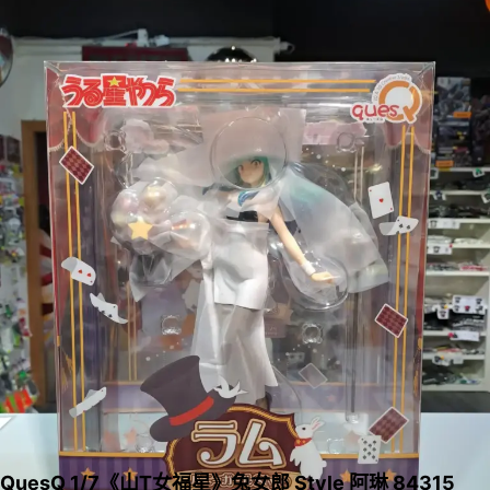
QuesQ 1/7《山T女福星》兔女郎 Style 阿琳 84315