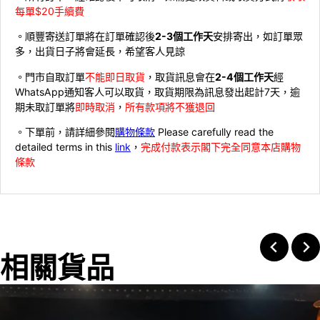
每單$20手續費
。順豐寄送訂單將在訂單確認後
2-3個工作天
安排寄出，如訂單眾
多，出貨日子將會延長，希望客人見諒
。門市自取訂單
不能即日取貨
，取貨訊息會在
2-4個工作天
經
WhatsApp通知客人可以取貨，取貨期限為訊息發出起計7天，逾
期未取訂單將
即時取消
，
所有款項將不獲退回
。下單前，請詳細參閱
購物條款
Please carefully read the
detailed terms in this
link
，
完成付款表示閣下完全同意本店購物
條款
相關貨品