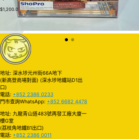
$
1,200.0
加入購物車
地址: 深水埗元州街66A地下
(新高登商場對面) (深水埗地鐵站D1出
口)
電話:
+852 2386 0233
門市查詢WhatsApp:
+852 6682 4478
地址: 九龍青山道483號再發工廠大廈一
樓G室
(荔枝角地鐵B1出口)
電話:
+852 2386 0011