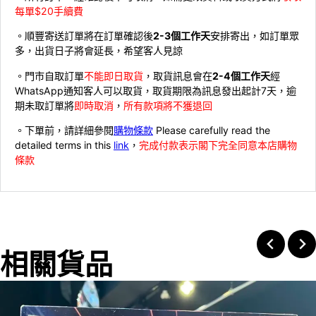
每單$20手續費
。順豐寄送訂單將在訂單確認後
2-3個工作天
安排寄出，如訂單眾
多，出貨日子將會延長，希望客人見諒
。門市自取訂單
不能即日取貨
，取貨訊息會在
2-4個工作天
經
WhatsApp通知客人可以取貨，取貨期限為訊息發出起計7天，逾
期未取訂單將
即時取消
，
所有款項將不獲退回
。下單前，請詳細參閱
購物條款
Please carefully read the
detailed terms in this
link
，
完成付款表示閣下完全同意本店購物
條款
相關貨品