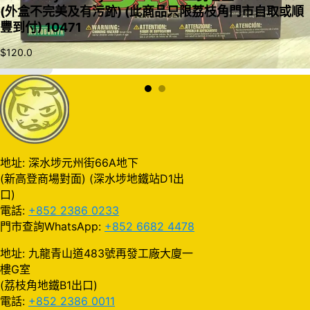
(外盒不完美及有污跡) (此商品只限荔枝角門市自取或順
豐到付) 10471
$
120.0
加入購物車
地址: 深水埗元州街66A地下
(新高登商場對面) (深水埗地鐵站D1出
口)
電話:
+852 2386 0233
門市查詢WhatsApp:
+852 6682 4478
地址: 九龍青山道483號再發工廠大廈一
樓G室
(荔枝角地鐵B1出口)
電話:
+852 2386 0011