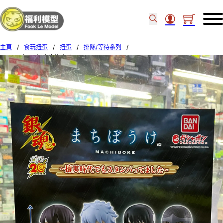
主頁
/
食玩扭蛋
/
扭蛋
/
排隊/等待系列
/
BANDAI扭蛋 銀魂等待系列4 SET OF 4 (20)