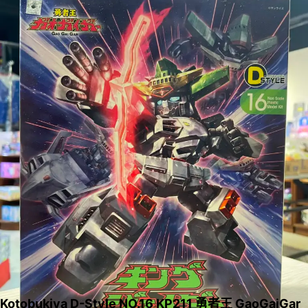
Kotobukiya D-Style NO.16 KP211 勇者王 GaoGaiGar