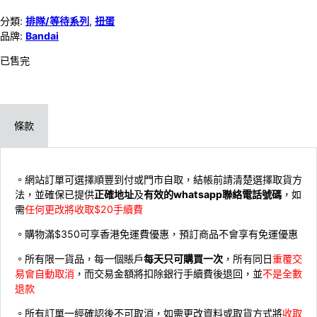
分類:
排隊/等待系列
,
扭蛋
品牌:
Bandai
已售完
條款
。網站訂單可選擇順豐到付或門市自取，結帳前請清楚選擇取貨方
法，並確保已提供
正確地址
及
有效的whatsapp聯絡電話號碼
，如
需
任何更改將收取$20手續費
。購物滿$350可享香港免運費優惠，預訂商品不會享有免運優惠
。所有限一貨品，每一個賬戶
每天只可購買一次
，所有同日
重覆交
易會自動取消
，而交易金額將扣除銀行手續費後退回，並
不是全數
退款
。所有訂單一經確認後不可取消，如需更改資料或取貨方式將
收取