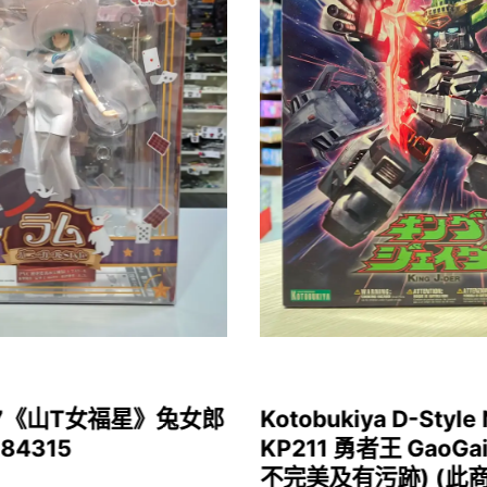
1/7《山T女福星》兔女郎
Kotobukiya D-Style 
 84315
KP211 勇者王 GaoGa
不完美及有污跡) (此