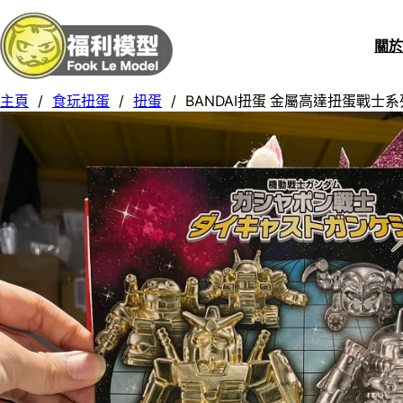
關
主頁
/
食玩扭蛋
/
扭蛋
/
BANDAI扭蛋 金屬高達扭蛋戰士系列 Se