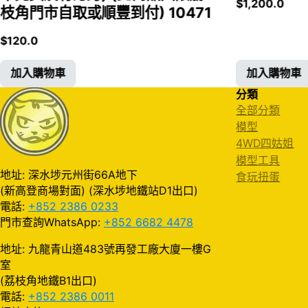
$
1,200.0
枝角門市自取或順豐到付) 10471
$
120.0
加入購物車
加入購物車
分類
全部分類
模型
4WD四姑姐
模型工具
地址: 深水埗元州街66A地下
食玩扭蛋
(新高登商場對面) (深水埗地鐵站D1出口)
電話:
+852 2386 0233
門市查詢WhatsApp:
+852 6682 4478
地址: 九龍青山道483號再發工廠大廈一樓G
室
(荔枝角地鐵B1出口)
電話:
+852 2386 0011