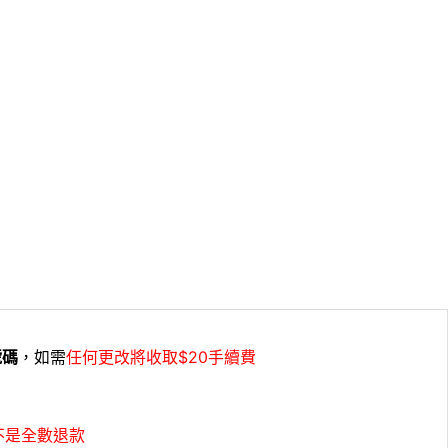
號碼
，如需
任何更改將收取$20手續費
不是全數退款