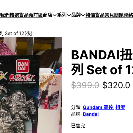
商店
系列
品牌
於我們
精選貨品
預訂區
特價貨品
常見問題
聯絡
t of 12(後)
BANDA
列 Set of 
Origina
$
399.0
$
320.0
分類:
Gundam 高達
,
扭蛋
品牌:
Bandai
已售完