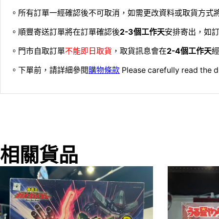
。所有訂單一經確認後不可取消，如需更改資料或取貨方式
。順豐寄送訂單將在訂單確認後
2-3個工作天
安排寄出，如
。門市自取訂單
不能即日取貨
，取貨訊息會在
2-4個工作天
經
。下單前，請詳細參閱
購物條款
Please carefully read the d
相關貨品