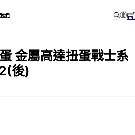
我們
I扭蛋 金屬高達扭蛋戰士系
12(後)
l price was: $399.0.
Current price is: $320.0.