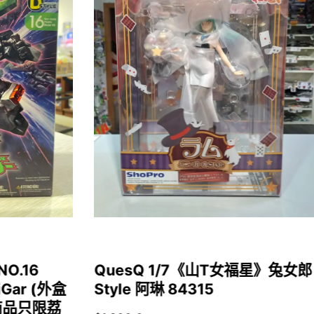
NO.16
QuesQ 1/7《山T女福星》兔女郎
iGar (外盒
Style 阿琳 84315
商品只限荔