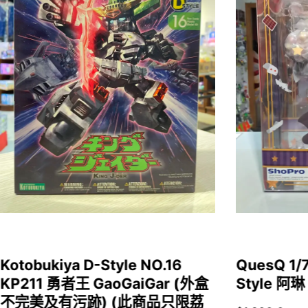
Kotobukiya D-Style NO.16
QuesQ 
KP211 勇者王 GaoGaiGar (外盒
Style 阿琳
不完美及有污跡) (此商品只限荔