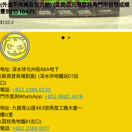
(外盒不完美及有污跡) (此商品只限荔枝角門市自取或順
豐到付) 10471
$
120.0
加入購物車
地址: 深水埗元州街66A地下
(新高登商場對面) (深水埗地鐵站D1出
口)
電話:
+852 2386 0233
門市查詢WhatsApp:
+852 6682 4478
地址: 九龍青山道483號再發工廠大廈一
樓G室
(荔枝角地鐵B1出口)
電話:
+852 2386 0011