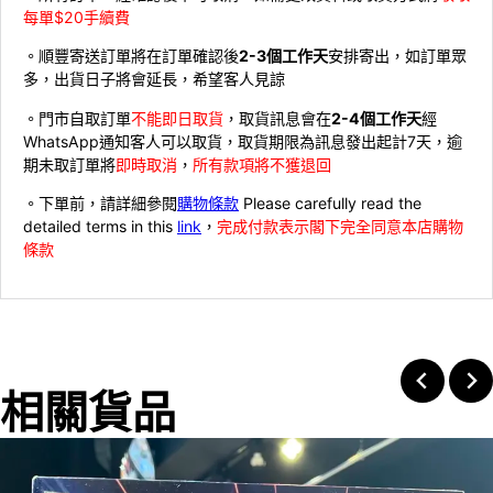
每單$20手續費
。順豐寄送訂單將在訂單確認後
2-3個工作天
安排寄出，如訂單眾
多，出貨日子將會延長，希望客人見諒
。門市自取訂單
不能即日取貨
，取貨訊息會在
2-4個工作天
經
WhatsApp通知客人可以取貨，取貨期限為訊息發出起計7天，逾
期未取訂單將
即時取消
，
所有款項將不獲退回
。下單前，請詳細參閱
購物條款
Please carefully read the
detailed terms in this
link
，
完成付款表示閣下完全同意本店購物
條款
相關貨品