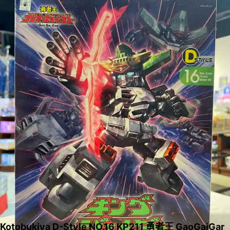
Kotobukiya D-Style NO.16 KP211 勇者王 GaoGaiGar