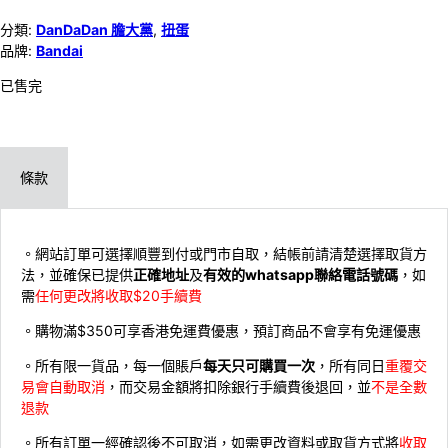
分類:
DanDaDan 膽大黨
,
扭蛋
品牌:
Bandai
已售完
條款
。網站訂單可選擇順豐到付或門市自取，結帳前請清楚選擇取貨方
法，並確保已提供
正確地址
及
有效的whatsapp聯絡電話號碼
，如
需
任何更改將收取$20手續費
。購物滿$350可享香港免運費優惠，預訂商品不會享有免運優惠
。所有限一貨品，每一個賬戶
每天只可購買一次
，所有同日
重覆交
易會自動取消
，而交易金額將扣除銀行手續費後退回，並
不是全數
退款
。所有訂單一經確認後不可取消，如需更改資料或取貨方式將
收取