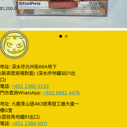
$
1,200.0
加入購物車
地址: 深水埗元州街66A地下
(新高登商場對面) (深水埗地鐵站D1出
口)
電話:
+852 2386 0233
門市查詢WhatsApp:
+852 6682 4478
地址: 九龍青山道483號再發工廠大廈一
樓G室
(荔枝角地鐵B1出口)
電話:
+852 2386 0011