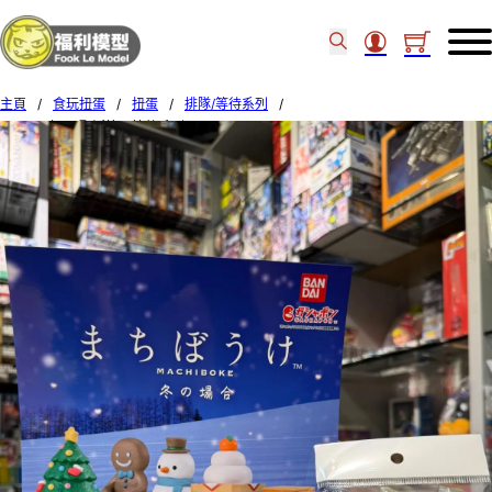
主頁
/
食玩扭蛋
/
扭蛋
/
排隊/等待系列
/
BANDAI扭蛋 聖誕節日等待系列 SET OF 5 (34)