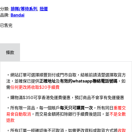
分類:
排隊/等待系列
,
扭蛋
品牌:
Bandai
已售完
條款
。網站訂單可選擇順豐到付或門市自取，結帳前請清楚選擇取貨方
法，並確保已提供
正確地址
及
有效的whatsapp聯絡電話號碼
，如
需
任何更改將收取$20手續費
。購物滿$350可享香港免運費優惠，預訂商品不會享有免運優惠
。所有限一貨品，每一個賬戶
每天只可購買一次
，所有同日
重覆交
易會自動取消
，而交易金額將扣除銀行手續費後退回，並
不是全數
退款
。所有訂單一經確認後不可取消，如需更改資料或取貨方式將
收取