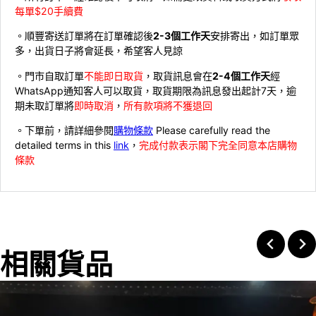
每單$20手續費
。順豐寄送訂單將在訂單確認後
2-3個工作天
安排寄出，如訂單眾
多，出貨日子將會延長，希望客人見諒
。門市自取訂單
不能即日取貨
，取貨訊息會在
2-4個工作天
經
WhatsApp通知客人可以取貨，取貨期限為訊息發出起計7天，逾
期未取訂單將
即時取消
，
所有款項將不獲退回
。下單前，請詳細參閱
購物條款
Please carefully read the
detailed terms in this
link
，
完成付款表示閣下完全同意本店購物
條款
相關貨品