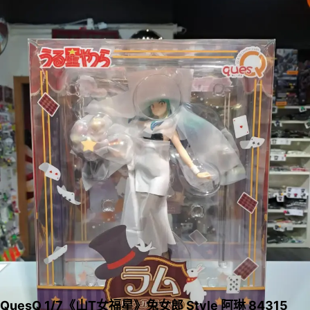
QuesQ 1/7《山T女福星》兔女郎 Style 阿琳 84315