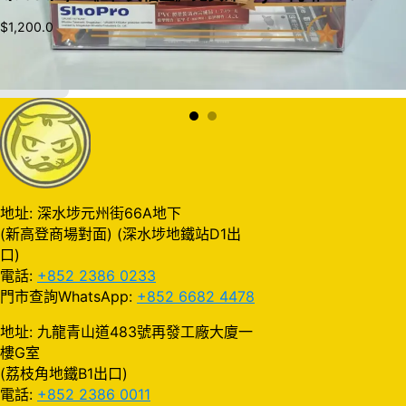
$
1,200.0
加入購物車
地址: 深水埗元州街66A地下
(新高登商場對面) (深水埗地鐵站D1出
口)
電話:
+852 2386 0233
門市查詢WhatsApp:
+852 6682 4478
地址: 九龍青山道483號再發工廠大廈一
樓G室
(荔枝角地鐵B1出口)
電話:
+852 2386 0011