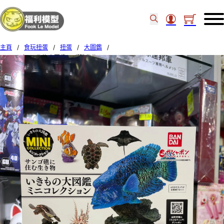
主頁
/
食玩扭蛋
/
扭蛋
/
大圖鑑
/
BANDAI扭蛋 生物大圖鑑 珊瑚礁動物 SET OF 5 (31)