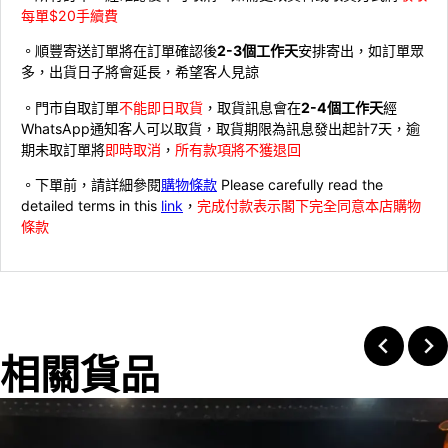
每單$20手續費
。順豐寄送訂單將在訂單確認後
2-3個工作天
安排寄出，如訂單眾
多，出貨日子將會延長，希望客人見諒
。門市自取訂單
不能即日取貨
，取貨訊息會在
2-4個工作天
經
WhatsApp通知客人可以取貨，取貨期限為訊息發出起計7天，逾
期未取訂單將
即時取消
，
所有款項將不獲退回
。下單前，請詳細參閱
購物條款
Please carefully read the
detailed terms in this
link
，
完成付款表示閣下完全同意本店購物
條款
相關貨品