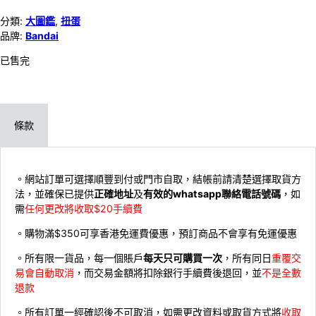
分類:
大圖鑑
,
扭蛋
品牌:
Bandai
已售完
條款
。網站訂單可選擇順豐到付或門市自取，結帳前請清楚選擇取貨方
法，並確保已提供
正確地址
及
有效的whatsapp聯絡電話號碼
，如
需
任何更改將收取$20手續費
。購物滿$350可享香港免運費優惠，預訂商品不會享有免運優惠
。所有限一貨品，每一個賬戶
每天只可購買一次
，所有同日
重覆交
易會自動取消
，而交易金額將扣除銀行手續費後退回，並
不是全數
退款
。所有訂單一經確認後不可取消，如需更改資料或取貨方式將
收取