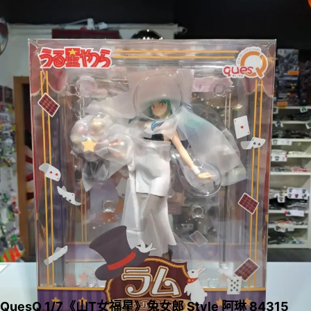
QuesQ 1/7《山T女福星》兔女郎 Style 阿琳 84315