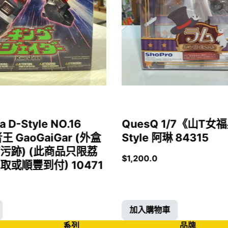
a D-Style NO.16
QuesQ 1/7《山T
者王 GaoGaiGar (外盒
Style 阿琳 84315
污跡) (此商品只限荔
$
1,200.0
或順豐到付) 10471
加入購物車
系列
品牌