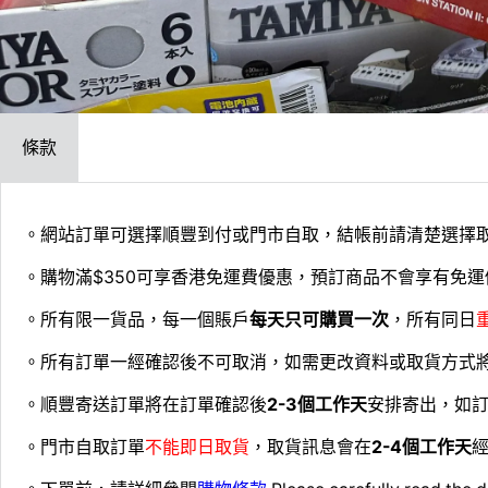
條款
。網站訂單可選擇順豐到付或門市自取，結帳前請清楚選擇
。購物滿$350可享香港免運費優惠，預訂商品不會享有免運
。所有限一貨品，每一個賬戶
每天只可購買一次
，所有同日
。所有訂單一經確認後不可取消，如需更改資料或取貨方式
。順豐寄送訂單將在訂單確認後
2-3個工作天
安排寄出，如
。門市自取訂單
不能即日取貨
，取貨訊息會在
2-4個工作天
經