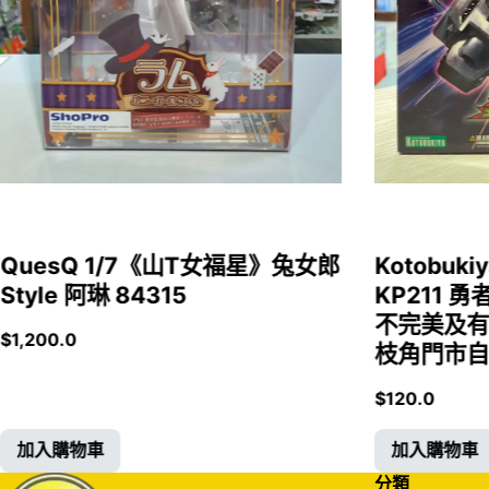
QuesQ 1/7《山T女福星》兔女郎
Kotobukiy
Style 阿琳 84315
KP211 勇
不完美及有
$
1,200.0
枝角門市自取
$
120.0
加入購物車
加入購物車
分類