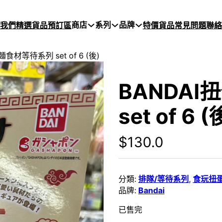
商店
系列
品牌
於我們
精選貨品
預訂區
特價貨品
常見問題
聯絡
麵食材等待系列 set of 6 (後)
BANDA
set of 6 (
$
130.0
分類:
排隊/等待系列
,
食玩扭
品牌:
Bandai
已售完