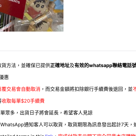
取貨方法，並確保已提供
正確地址
及
有效的whatsapp聯絡電話
優惠
重覆交易會自動取消
，而交易金額將扣除銀行手續費後退回，並
將
收取每單$20手續費
訂單眾多，出貨日子將會延長，希望客人見諒
WhatsApp通知客人可以取貨，取貨期限為訊息發出起計7天