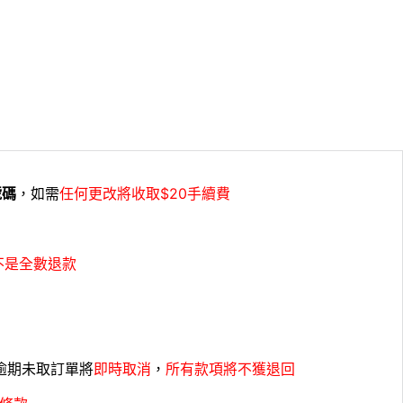
號碼
，如需
任何更改將收取$20手續費
不是全數退款
，逾期未取訂單將
即時取消
，
所有款項將不獲退回