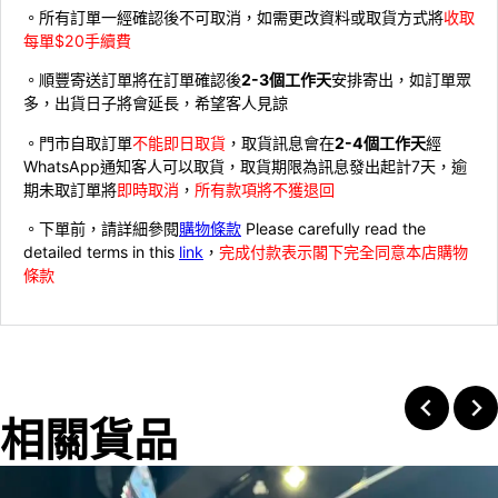
。所有訂單一經確認後不可取消，如需更改資料或取貨方式將
收取
每單$20手續費
。順豐寄送訂單將在訂單確認後
2-3個工作天
安排寄出，如訂單眾
多，出貨日子將會延長，希望客人見諒
。門市自取訂單
不能即日取貨
，取貨訊息會在
2-4個工作天
經
WhatsApp通知客人可以取貨，取貨期限為訊息發出起計7天，逾
期未取訂單將
即時取消
，
所有款項將不獲退回
。下單前，請詳細參閱
購物條款
Please carefully read the
detailed terms in this
link
，
完成付款表示閣下完全同意本店購物
條款
相關貨品