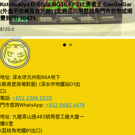
Kotobukiya D-Style NO.16 KP211 勇者王 GaoGaiGar
(外盒不完美及有污跡) (此商品只限荔枝角門市自取或順
豐到付) 10471
$
120.0
加入購物車
地址: 深水埗元州街66A地下
(新高登商場對面) (深水埗地鐵站D1出
口)
電話:
+852 2386 0233
門市查詢WhatsApp:
+852 6682 4478
地址: 九龍青山道483號再發工廠大廈一
樓G室
(荔枝角地鐵B1出口)