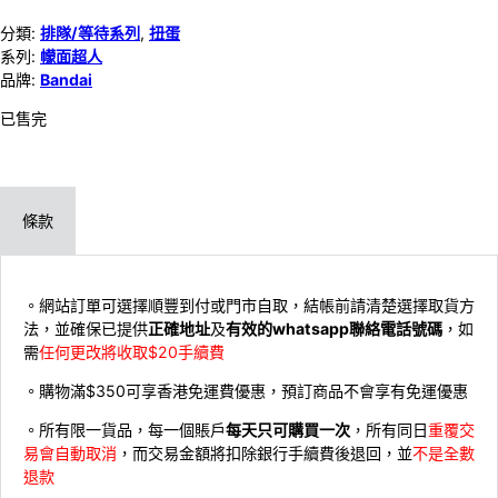
分類:
排隊/等待系列
,
扭蛋
系列:
幪面超人
品牌:
Bandai
已售完
條款
。網站訂單可選擇順豐到付或門市自取，結帳前請清楚選擇取貨方
法，並確保已提供
正確地址
及
有效的whatsapp聯絡電話號碼
，如
需
任何更改將收取$20手續費
。購物滿$350可享香港免運費優惠，預訂商品不會享有免運優惠
。所有限一貨品，每一個賬戶
每天只可購買一次
，所有同日
重覆交
易會自動取消
，而交易金額將扣除銀行手續費後退回，並
不是全數
退款