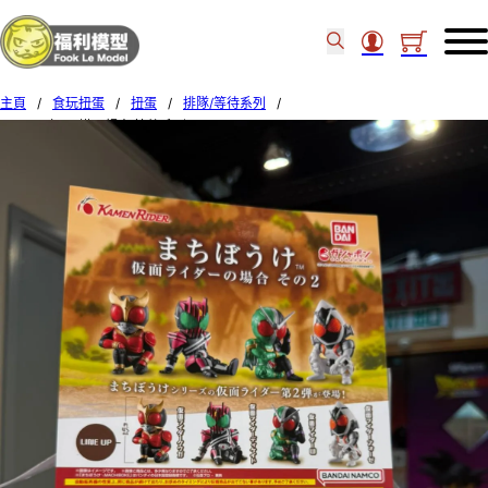
主頁
/
食玩扭蛋
/
扭蛋
/
排隊/等待系列
/
BANDAI扭蛋 幪面超人 等待系列 2 SET OF 4 (18)