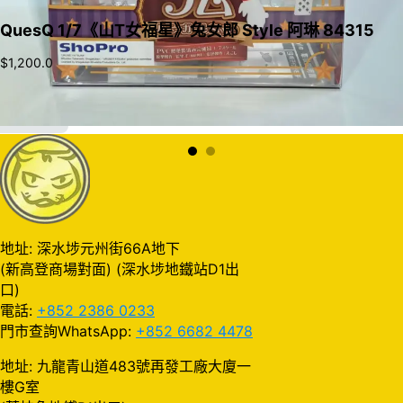
QuesQ 1/7《山T女福星》兔女郎 Style 阿琳 84315
$
1,200.0
加入購物車
地址: 深水埗元州街66A地下
(新高登商場對面) (深水埗地鐵站D1出
口)
電話:
+852 2386 0233
門市查詢WhatsApp:
+852 6682 4478
地址: 九龍青山道483號再發工廠大廈一
樓G室