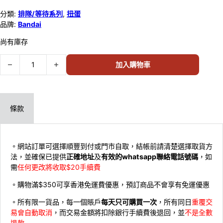
分類:
排隊/等待系列
,
扭蛋
品牌:
Bandai
尚有庫存
BANDAI扭蛋 幪面超人 等待系列 第3彈 SET OF 4 (7) 數量
加入購物車
條款
。網站訂單可選擇順豐到付或門市自取，結帳前請清楚選擇取貨方
法，並確保已提供
正確地址
及
有效的whatsapp聯絡電話號碼
，如
需
任何更改將收取$20手續費
。購物滿$350可享香港免運費優惠，預訂商品不會享有免運優惠
。所有限一貨品，每一個賬戶
每天只可購買一次
，所有同日
重覆交
易會自動取消
，而交易金額將扣除銀行手續費後退回，並
不是全數
退款