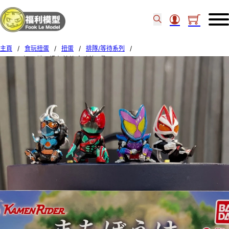
主頁
/
食玩扭蛋
/
扭蛋
/
排隊/等待系列
/
BANDAI扭蛋 幪面超人 等待系列 第3彈 SET OF 4 (7)