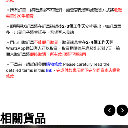
。所有訂單一經確認後不可取消，如需更改資料或取貨方式將
收取
每單$20手續費
。順豐寄送訂單將在訂單確認後
2-3個工作天
安排寄出，如訂單眾
多，出貨日子將會延長，希望客人見諒
。門市自取訂單
不能即日取貨
，取貨訊息會在
2-4個工作天
經
WhatsApp通知客人可以取貨，取貨期限為訊息發出起計7天，逾
期未取訂單將
即時取消
，
所有款項將不獲退回
。下單前，請詳細參閱
購物條款
Please carefully read the
detailed terms in this
link
，
完成付款表示閣下完全同意本店購物
條款
相關貨品