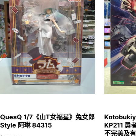
QuesQ 1/7《山T女福星》兔女郎
Kotobukiy
Style 阿琳 84315
KP211 勇
不完美及有