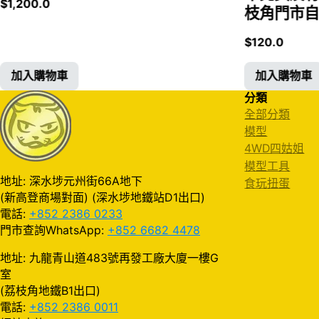
$
1,200.0
枝角門市自取
$
120.0
加入購物車
加入購物車
分類
全部分類
模型
4WD四姑姐
模型工具
地址: 深水埗元州街66A地下
食玩扭蛋
(新高登商場對面) (深水埗地鐵站D1出口)
電話:
+852 2386 0233
門市查詢WhatsApp:
+852 6682 4478
地址: 九龍青山道483號再發工廠大廈一樓G
室
(荔枝角地鐵B1出口)
電話:
+852 2386 0011