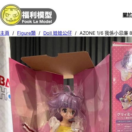
關
主頁
/
Figure類
/
Doll 娃娃公仔
/
AZONE 1/6 我係小忌廉 8