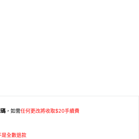
號碼
，如需
任何更改將收取$20手續費
不是全數退款