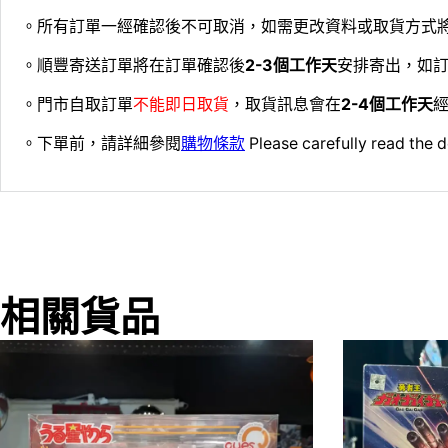
。所有訂單一經確認後不可取消，如需更改資料或取貨方式
。順豐寄送訂單將在訂單確認後
2-3個工作天
安排寄出，如
。門市自取訂單
不能即日取貨
，取貨訊息會在
2-4個工作天
經
。下單前，請詳細參閱
購物條款
Please carefully read the d
相關貨品