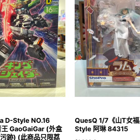
a D-Style NO.16
QuesQ 1/7《山T
者王 GaoGaiGar (外盒
Style 阿琳 84315
污跡) (此商品只限荔