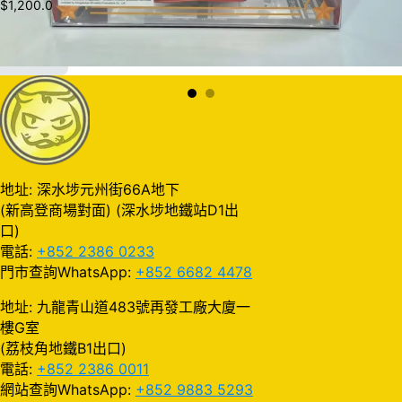
$
1,200.0
加入購物車
地址: 深水埗元州街66A地下
(新高登商場對面) (深水埗地鐵站D1出
口)
電話:
+852 2386 0233
門市查詢WhatsApp:
+852 6682 4478
地址: 九龍青山道483號再發工廠大廈一
樓G室
(荔枝角地鐵B1出口)
電話:
+852 2386 0011
網站查詢WhatsApp:
+852 9883 5293