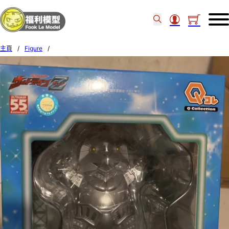
主頁
/
Figure
/
Art Spirits Q Collection Ultraman Z Windom PVC FIGURE 000535