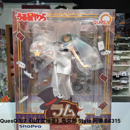
QuesQ 1/7《山T女福星》兔女郎 Style 阿琳 84315