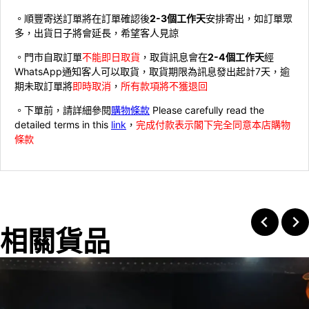
。順豐寄送訂單將在訂單確認後
2-3個工作天
安排寄出，如訂單眾
多，出貨日子將會延長，希望客人見諒
。門市自取訂單
不能即日取貨
，取貨訊息會在
2-4個工作天
經
WhatsApp通知客人可以取貨，取貨期限為訊息發出起計7天，逾
期未取訂單將
即時取消
，
所有款項將不獲退回
。下單前，請詳細參閱
購物條款
Please carefully read the
detailed terms in this
link
，
完成付款表示閣下完全同意本店購物
條款
相關貨品