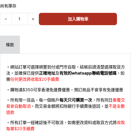
尚有庫存
Art Spirits Q Collection Ultraman Z Windom PVC FIGURE 000535 
加入購物車
條款
。網站訂單可選擇順豐到付或門市自取，結帳前請清楚選擇取貨方
法，並確保已提供
正確地址
及
有效的whatsapp聯絡電話號碼
，如
需
任何更改將收取$20手續費
。購物滿$350可享香港免運費優惠，預訂商品不會享有免運優惠
。所有限一貨品，每一個賬戶
每天只可購買一次
，所有同日
重覆交
易會自動取消
，而交易金額將扣除銀行手續費後退回，並
不是全數
退款
。所有訂單一經確認後不可取消，如需更改資料或取貨方式將
收取
每單$20手續費