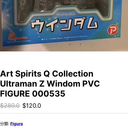
Art Spirits Q Collection
Ultraman Z Windom PVC
FIGURE 000535
Original price was: $280.0.
Current price is: $120.0.
$
280.0
$
120.0
分類:
Figure