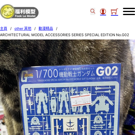
主頁
/
other 其他
/
動漫精品
/
ARCHITECTURAL MODEL ACCESSORIES SERIES SPECIAL EDITION No.G02
MOBILE SUIT GUNDAM Color：WHITE × LIGHT BLUE 346100