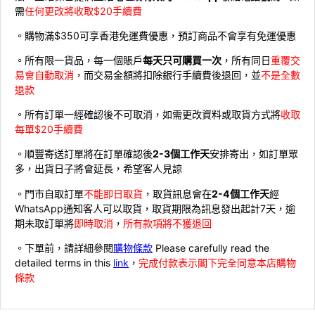
需
任何更改將收取$20手續費
。購物滿$350可享香港免運費優惠，預訂商品不會享有免運優惠
。所有限一貨品，每一個賬戶
每天只可購買一次
，所有同日
重覆交
易會自動取消
，而交易金額將扣除銀行手續費後退回，並
不是全數
退款
。所有訂單一經確認後不可取消，如需更改資料或取貨方式將
收取
每單$20手續費
。順豐寄送訂單將在訂單確認後
2-3個工作天
安排寄出，如訂單眾
多，出貨日子將會延長，希望客人見諒
。門市自取訂單
不能即日取貨
，取貨訊息會在
2-4個工作天
經
WhatsApp通知客人可以取貨，取貨期限為訊息發出起計7天，逾
期未取訂單將
即時取消
，
所有款項將不獲退回
。下單前，請詳細參閱
購物條款
Please carefully read the
detailed terms in this
link
，
完成付款表示閣下完全同意本店購物
條款