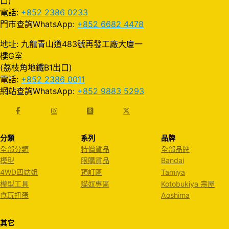
口)
電話:
+852 2386 0233
門市查詢WhatsApp:
+852 6682 4478
地址: 九龍青山道483號再發工廠大廈一
樓G室
(荔枝角地鐵B1出口)
電話:
+852 2386 0011
網站查詢WhatsApp:
+852 9883 5293
分類
系列
品牌
全部分類
特價貨品
全部品牌
模型
限購貨品
Bandai
4WD四姑姐
預訂區
Tamiya
模型工具
貓奴專區
Kotobukiya 壽屋
食玩扭蛋
Aoshima
其它