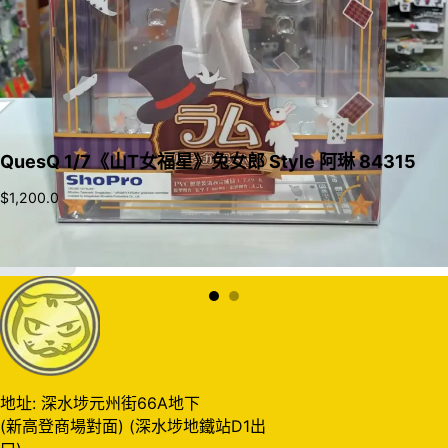
QuesQ 1/7《山T女福星》兔女郎 Style 阿琳 84315
$
1,200.0
加入購物車
地址: 深水埗元州街66A地下
(新高登商場對面) (深水埗地鐵站D1出