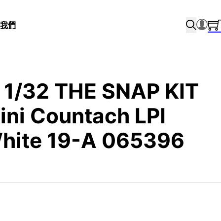
我們
1/32 THE SNAP KIT
ni Countach LPI
White 19-A 065396