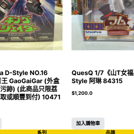
a D-Style NO.16
QuesQ 1/7《山T
者王 GaoGaiGar (外盒
Style 阿琳 84315
污跡) (此商品只限荔
$
1,200.0
或順豐到付) 10471
加入購物車
系列
品牌