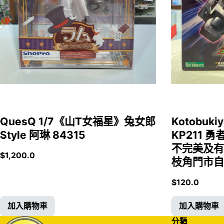
QuesQ 1/7《山T女福星》兔女郎
Kotobukiy
Style 阿琳 84315
KP211 勇
不完美及有
$
1,200.0
枝角門市自取
$
120.0
加入購物車
加入購物車
分類