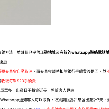
取貨方法，並確保已提供
正確地址
及
有效的whatsapp聯絡電話
優惠
重覆交易會自動取消
，而交易金額將扣除銀行手續費後退回，並
將
收取每單$20手續費
訂單眾多，出貨日子將會延長，希望客人見諒
WhatsApp通知客人可以取貨，取貨期限為訊息發出起計7天