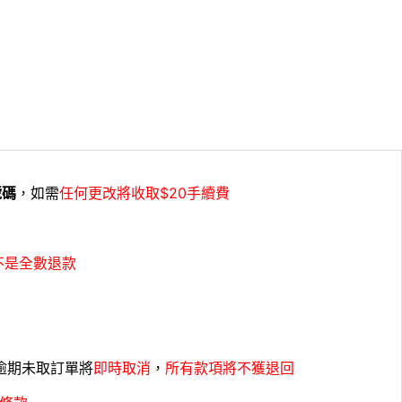
號碼
，如需
任何更改將收取$20手續費
不是全數退款
，逾期未取訂單將
即時取消
，
所有款項將不獲退回