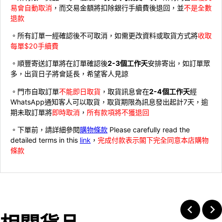
易會自動取消
，而交易金額將扣除銀行手續費後退回，並
不是全數
退款
。所有訂單一經確認後不可取消，如需更改資料或取貨方式將
收取
每單$20手續費
。順豐寄送訂單將在訂單確認後
2-3個工作天
安排寄出，如訂單眾
多，出貨日子將會延長，希望客人見諒
。門市自取訂單
不能即日取貨
，取貨訊息會在
2-4個工作天
經
WhatsApp通知客人可以取貨，取貨期限為訊息發出起計7天，逾
期未取訂單將
即時取消
，
所有款項將不獲退回
。下單前，請詳細參閱
購物條款
Please carefully read the
detailed terms in this
link
，
完成付款表示閣下完全同意本店購物
條款