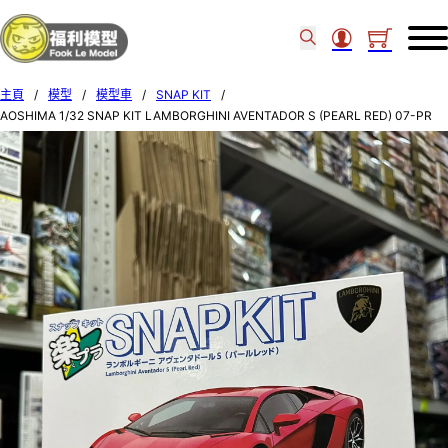
主頁
/
模型
/
模型車
/
SNAP KIT
/
AOSHIMA 1/32 SNAP KIT LAMBORGHINI AVENTADOR S (PEARL RED) 07-PR
06816