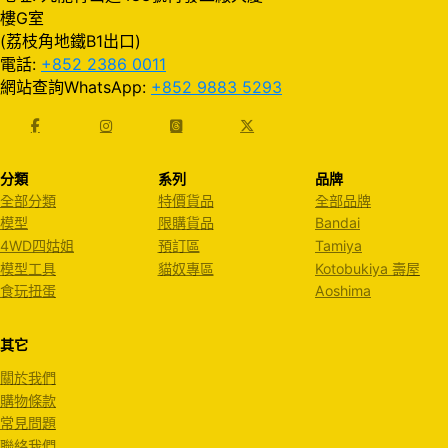
樓G室
(荔枝角地鐵B1出口)
電話:
+852 2386 0011
網站查詢WhatsApp:
+852 9883 5293
分類
系列
品牌
全部分類
特價貨品
全部品牌
模型
限購貨品
Bandai
4WD四姑姐
預訂區
Tamiya
模型工具
貓奴專區
Kotobukiya 壽屋
食玩扭蛋
Aoshima
其它
關於我們
購物條款
常見問題
聯絡我們