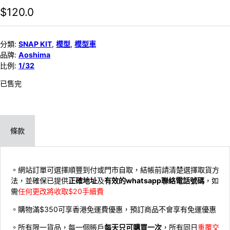
$
120.0
分類:
SNAP KIT
,
模型
,
模型車
品牌:
Aoshima
比例:
1/32
已售完
條款
。網站訂單可選擇順豐到付或門市自取，結帳前請清楚選擇取貨方
法，並確保已提供
正確地址
及
有效的whatsapp聯絡電話號碼
，如
需
任何更改將收取$20手續費
。購物滿$350可享香港免運費優惠，預訂商品不會享有免運優惠
。所有限一貨品，每一個賬戶
每天只可購買一次
，所有同日
重覆交