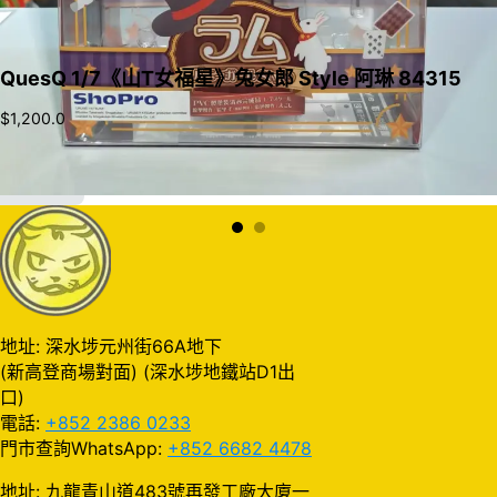
QuesQ 1/7《山T女福星》兔女郎 Style 阿琳 84315
$
1,200.0
加入購物車
地址: 深水埗元州街66A地下
(新高登商場對面) (深水埗地鐵站D1出
口)
電話:
+852 2386 0233
門市查詢WhatsApp:
+852 6682 4478
地址: 九龍青山道483號再發工廠大廈一