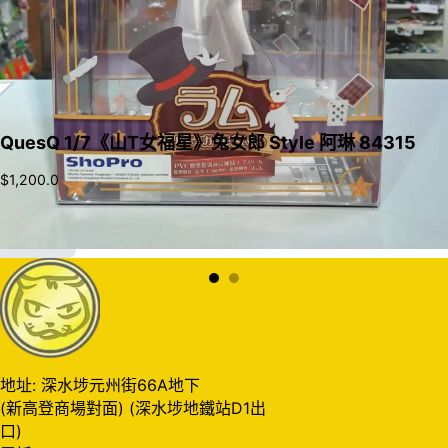
QuesQ 1/7《山T女福星》兔女郎 Style 阿琳 84315
$
1,200.0
加入購物車
地址: 深水埗元州街66A地下
(新高登商場對面) (深水埗地鐵站D1出
口)