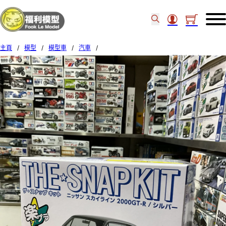
主頁
/
模型
/
模型車
/
汽車
/
Aoshima 1/32 09-A The Snap Kit Nissan 20000GTR Silver 免膠水免上色 058824