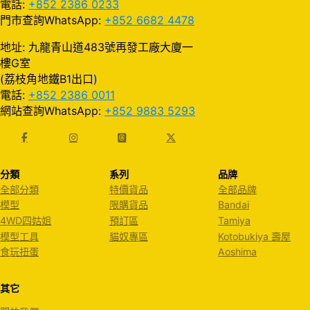
電話:
+852 2386 0233
門市查詢WhatsApp:
+852 6682 4478
地址: 九龍青山道483號再發工廠大廈一
樓G室
(荔枝角地鐵B1出口)
電話:
+852 2386 0011
網站查詢WhatsApp:
+852 9883 5293
分類
系列
品牌
全部分類
特價貨品
全部品牌
模型
限購貨品
Bandai
4WD四姑姐
預訂區
Tamiya
模型工具
貓奴專區
Kotobukiya 壽屋
食玩扭蛋
Aoshima
其它