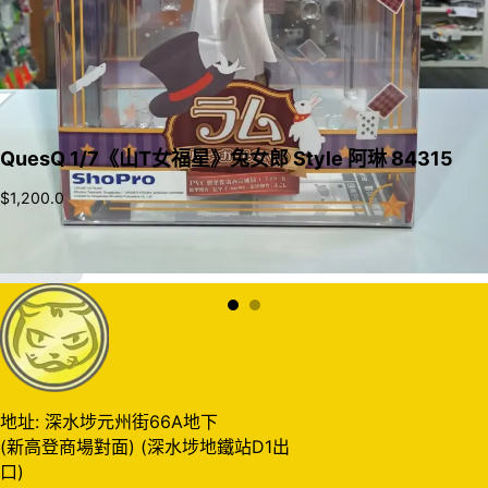
QuesQ 1/7《山T女福星》兔女郎 Style 阿琳 84315
$
1,200.0
加入購物車
地址: 深水埗元州街66A地下
(新高登商場對面) (深水埗地鐵站D1出
口)