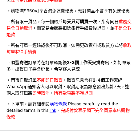
。購物滿$350可享香港免運費優惠，預訂商品不會享有免運優惠
。所有限一貨品，每一個賬戶
每天只可購買一次
，所有同日
重覆交
易會自動取消
，而交易金額將扣除銀行手續費後退回，並
不是全數
退款
。所有訂單一經確認後不可取消，如需更改資料或取貨方式將
收取
每單$20手續費
。順豐寄送訂單將在訂單確認後
2-3個工作天
安排寄出，如訂單眾
多，出貨日子將會延長，希望客人見諒
。門市自取訂單
不能即日取貨
，取貨訊息會在
2-4個工作天
經
WhatsApp通知客人可以取貨，取貨期限為訊息發出起計7天，逾
期未取訂單將
即時取消
，
所有款項將不獲退回
。下單前，請詳細參閱
購物條款
Please carefully read the
detailed terms in this
link
，
完成付款表示閣下完全同意本店購物
條款