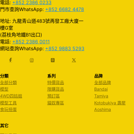
電話:
+852 2386 0233
門市查詢WhatsApp:
+852 6682 4478
地址: 九龍青山道483號再發工廠大廈一
樓G室
(荔枝角地鐵B1出口)
電話:
+852 2386 0011
網站查詢WhatsApp:
+852 9883 5293
分類
系列
品牌
全部分類
特價貨品
全部品牌
模型
限購貨品
Bandai
4WD四姑姐
預訂區
Tamiya
模型工具
貓奴專區
Kotobukiya 壽屋
食玩扭蛋
Aoshima
其它