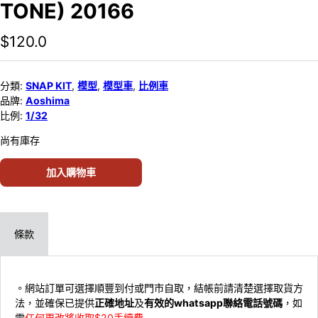
TONE) 20166
$
120.0
分類:
SNAP KIT
,
模型
,
模型車
,
比例車
品牌:
Aoshima
比例:
1/32
尚有庫存
加入購物車
條款
。網站訂單可選擇順豐到付或門市自取，結帳前請清楚選擇取貨方
法，並確保已提供
正確地址
及
有效的whatsapp聯絡電話號碼
，如
需
任何更改將收取$20手續費