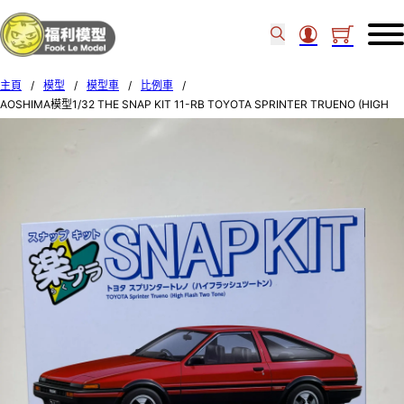
主頁
/
模型
/
模型車
/
比例車
/
AOSHIMA模型1/32 THE SNAP KIT 11-RB TOYOTA SPRINTER TRUENO (HIGH
FLASH TWO TONE) 20166