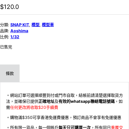
$
120.0
分類:
SNAP KIT
,
模型
,
模型車
品牌:
Aoshima
比例:
1/32
已售完
條款
。網站訂單可選擇順豐到付或門市自取，結帳前請清楚選擇取貨方
法，並確保已提供
正確地址
及
有效的whatsapp聯絡電話號碼
，如
需
任何更改將收取$20手續費
。購物滿$350可享香港免運費優惠，預訂商品不會享有免運優惠
。所有限一貨品，每一個賬戶
每天只可購買一次
，所有同日
重覆交