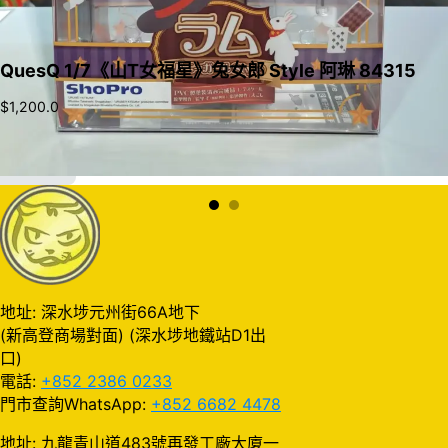
QuesQ 1/7《山T女福星》兔女郎 Style 阿琳 84315
$
1,200.0
加入購物車
地址: 深水埗元州街66A地下
(新高登商場對面) (深水埗地鐵站D1出
口)
電話:
+852 2386 0233
門市查詢WhatsApp:
+852 6682 4478
地址: 九龍青山道483號再發工廠大廈一