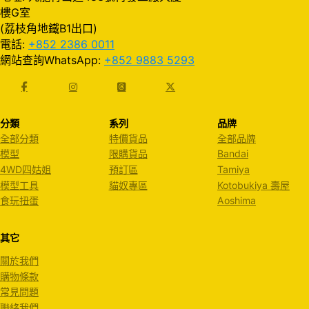
樓G室
(荔枝角地鐵B1出口)
電話:
+852 2386 0011
網站查詢WhatsApp:
+852 9883 5293
分類
系列
品牌
全部分類
特價貨品
全部品牌
模型
限購貨品
Bandai
4WD四姑姐
預訂區
Tamiya
模型工具
貓奴專區
Kotobukiya 壽屋
食玩扭蛋
Aoshima
其它
關於我們
購物條款
常見問題
聯絡我們