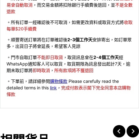
易會自動取消
，而交易金額將扣除銀行手續費後退回，並
不是全數
退款
。所有訂單一經確認後不可取消，如需更改資料或取貨方式將
收取
每單$20手續費
。順豐寄送訂單將在訂單確認後
2-3個工作天
安排寄出，如訂單眾
多，出貨日子將會延長，希望客人見諒
。門市自取訂單
不能即日取貨
，取貨訊息會在
2-4個工作天
經
WhatsApp通知客人可以取貨，取貨期限為訊息發出起計7天，逾
期未取訂單將
即時取消
，
所有款項將不獲退回
。下單前，請詳細參閱
購物條款
Please carefully read the
detailed terms in this
link
，
完成付款表示閣下完全同意本店購物
條款