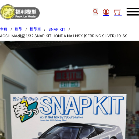
主頁
/
模型
/
模型車
/
SNAP KIT
/
AOSHIMA模型 1/32 SNAP KIT HONDA NA1 NSX (SEBRING SILVER) 19-SS
06582