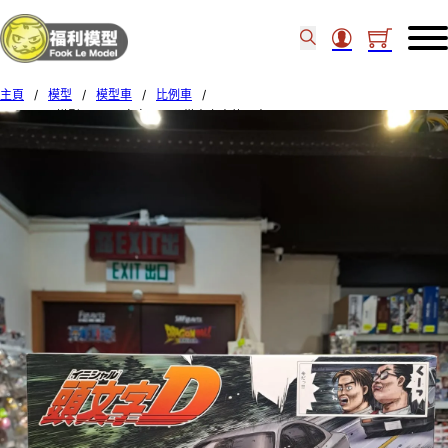
主頁
/
模型
/
模型車
/
比例車
/
AOSHIMA模型 1/24 頭文字D #19 從東京來的二人 S15 SILVIA 066119