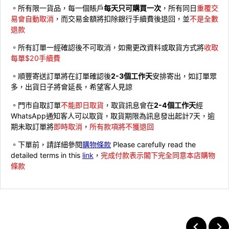
。所有限一貨品，每一個賬戶
每天只可購買一次
，所有同日
重覆交
易會自動取消
，而交易金額將扣除銀行手續費後退回，並
不是全數
退款
。所有訂單一經確認後不可取消，如需更改資料或取貨方式將
收取
每單$20手續費
。順豐寄送訂單將在訂單確認後
2-3個工作天
安排寄出，如訂單眾
多，出貨日子將會延長，希望客人見諒
。門市自取訂單
不能即日取貨
，取貨訊息會在
2-4個工作天
經
WhatsApp通知客人可以取貨，取貨期限為訊息發出起計7天，逾
期未取訂單將
即時取消
，
所有款項將不獲退回
。下單前，請詳細參閱
購物條款
Please carefully read the
detailed terms in this
link
，
完成付款表示閣下完全同意本店購物
條款