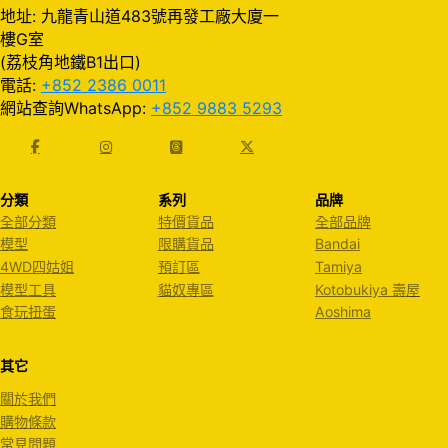
地址: 九龍青山道483號再發工廠大廈一
樓G室
(荔枝角地鐵B1出口)
電話:
+852 2386 0011
網站查詢WhatsApp:
+852 9883 5293
分類
系列
品牌
全部分類
特價貨品
全部品牌
模型
限購貨品
Bandai
4WD四姑姐
預訂區
Tamiya
模型工具
貓奴專區
Kotobukiya 壽屋
食玩扭蛋
Aoshima
其它
關於我們
購物條款
常見問題