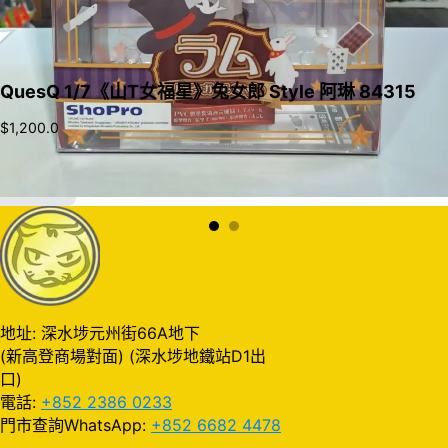
QuesQ 1/7《山T女福星》兔女郎 Style 阿琳 84315
$
1,200.0
加入購物車
地址: 深水埗元州街66A地下
(新高登商場對面) (深水埗地鐵站D1出
口)
電話:
+852 2386 0233
門市查詢WhatsApp:
+852 6682 4478