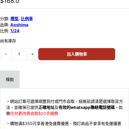
$
168.0
分類:
模型
,
比例車
品牌:
Aoshima
比例:
1/24
尚有庫存
AOSHIMA模型 1/24 頭文字D #19 從東京來的二人 S15 SILVIA 06611
加入購物車
條款
。網站訂單可選擇順豐到付或門市自取，結帳前請清楚選擇取貨方
法，並確保已提供
正確地址
及
有效的whatsapp聯絡電話號碼
，如
需
任何更改將收取$20手續費
。購物滿$350可享香港免運費優惠，預訂商品不會享有免運優惠