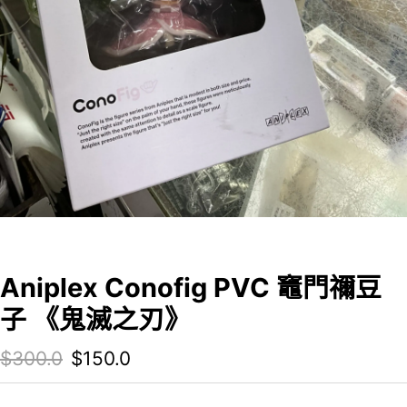
Aniplex Conofig PVC 竈門禰豆
子 《鬼滅之刃》
Original price was: $300.0.
Current price is: $150.0.
$
300.0
$
150.0