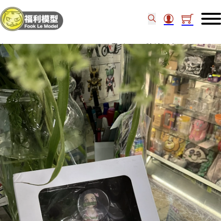
主頁
/
Figure
/
Aniplex Conofig PVC 竈門禰豆子 《鬼滅之刃》