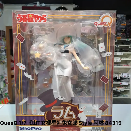
QuesQ 1/7《山T女福星》兔女郎 Style 阿琳 84315