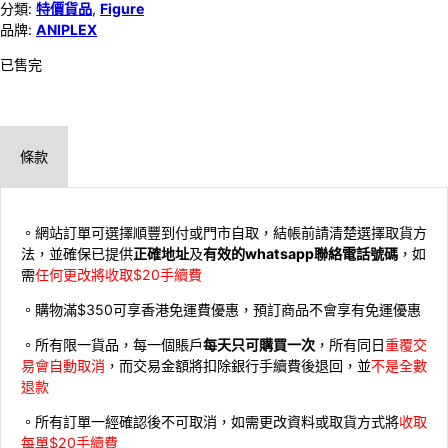
分類:
特價貨品
,
Figure
品牌:
ANIPLEX
已售完
條款
。網站訂單可選擇順豐到付或門市自取，結帳前請清楚選擇取貨方
法，並確保已提供
正確地址
及
有效的whatsapp聯絡電話號碼
，如
需
任何更改將收取$20手續費
。購物滿$350可享香港免運費優惠，預訂商品不會享有免運優惠
。所有限一貨品，每一個賬戶
每天只可購買一次
，所有同日
重覆交
易會自動取消
，而交易金額將扣除銀行手續費後退回，並
不是全數
退款
。所有訂單一經確認後不可取消，如需更改資料或取貨方式將
收取
每單$20手續費