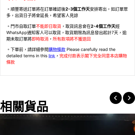
。順豐寄送訂單將在訂單確認後
2-3個工作天
安排寄出，如訂單眾
多，出貨日子將會延長，希望客人見諒
。門市自取訂單
不能即日取貨
，取貨訊息會在
2-4個工作天
經
WhatsApp通知客人可以取貨，取貨期限為訊息發出起計7天，逾
期未取訂單將
即時取消
，
所有款項將不獲退回
。下單前，請詳細參閱
購物條款
Please carefully read the
detailed terms in this
link
，
完成付款表示閣下完全同意本店購物
條款
相關貨品