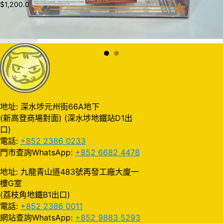
$
1,200.0
加入購物車
地址: 深水埗元州街66A地下
(新高登商場對面) (深水埗地鐵站D1出
口)
電話:
+852 2386 0233
門市查詢WhatsApp:
+852 6682 4478
地址: 九龍青山道483號再發工廠大廈一
樓G室
(荔枝角地鐵B1出口)
電話:
+852 2386 0011
網站查詢WhatsApp:
+852 9883 5293