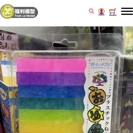
主頁
/
工具類
/
其他工具
/
10色 塑膠黏土 102954