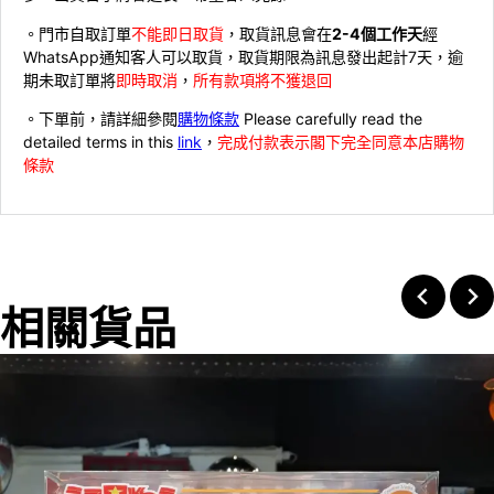
。門市自取訂單
不能即日取貨
，取貨訊息會在
2-4個工作天
經
WhatsApp通知客人可以取貨，取貨期限為訊息發出起計7天，逾
期未取訂單將
即時取消
，
所有款項將不獲退回
。下單前，請詳細參閱
購物條款
Please carefully read the
detailed terms in this
link
，
完成付款表示閣下完全同意本店購物
條款
相關貨品