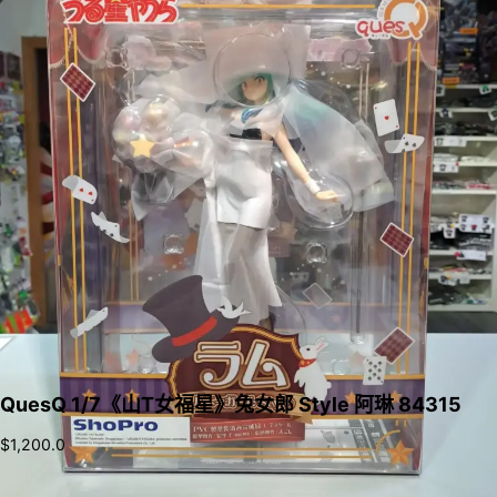
QuesQ 1/7《山T女福星》兔女郎 Style 阿琳 84315
$
1,200.0