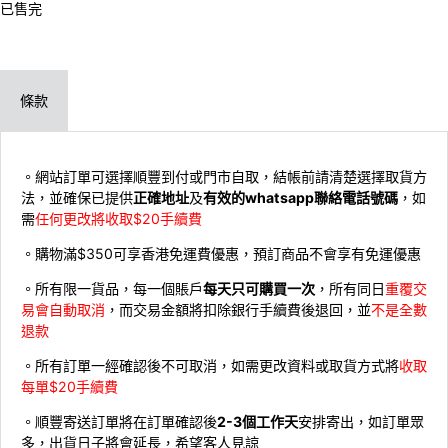
已售完
條款
。網站訂單可選擇順豐到付或門市自取，結帳前請清楚選擇取貨方
法，並確保已提供
正確地址
及
有效的whatsapp聯絡電話號碼
，如
需
任何更改將收取$20手續費
。購物滿$350可享香港免運費優惠，預訂商品不會享有免運優惠
。所有限一貨品，每一個賬戶
每天只可購買一次
，所有同日
重覆交
易會自動取消
，而交易金額將扣除銀行手續費後退回，並
不是全數
退款
。所有訂單一經確認後不可取消，如需更改資料或取貨方式將
收取
每單$20手續費
。順豐寄送訂單將在訂單確認後
2-3個工作天
安排寄出，如訂單眾
多，出貨日子將會延長，希望客人見諒