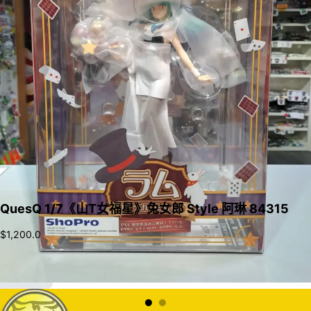
QuesQ 1/7《山T女福星》兔女郎 Style 阿琳 84315
$
1,200.0
加入購物車