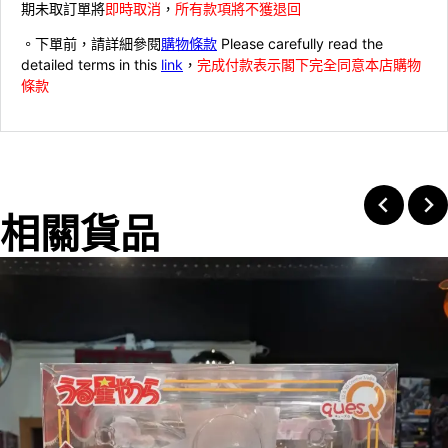
期未取訂單將
即時取消
，
所有款項將不獲退回
。下單前，請詳細參閱
購物條款
Please carefully read the
detailed terms in this
link
，
完成付款表示閣下完全同意本店購物
條款
相關貨品