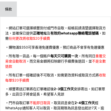
條款
。網站訂單可選擇順豐到付或門市自取，結帳前請清楚選擇取貨方
法，並確保已提供
正確地址
及
有效的whatsapp聯絡電話號碼
，如
需
任何更改將收取$20手續費
。購物滿$350可享香港免運費優惠，預訂商品不會享有免運優惠
。所有限一貨品，每一個賬戶
每天只可購買一次
，所有同日
重覆交
易會自動取消
，而交易金額將扣除銀行手續費後退回，並
不是全數
退款
。所有訂單一經確認後不可取消，如需更改資料或取貨方式將
收取
每單$20手續費
。順豐寄送訂單將在訂單確認後
2-3個工作天
安排寄出，如訂單眾
多，出貨日子將會延長，希望客人見諒
。門市自取訂單
不能即日取貨
，取貨訊息會在
2-4個工作天
經
WhatsApp通知客人可以取貨，取貨期限為訊息發出起計7天，逾