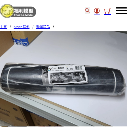
主頁
/
other 其他
/
動漫精品
/
GIMANS CARE 高達地氈 1250 x 400 暗黑迷彩 自護 986111