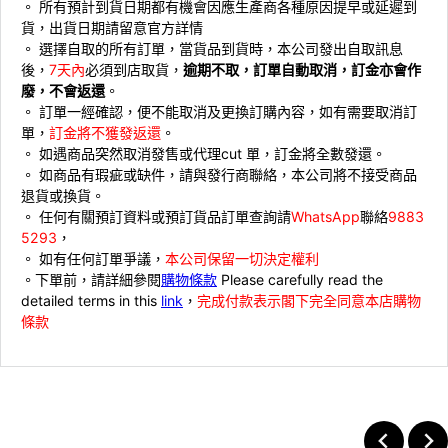
。 ⁠所有預計到貨日期都有機會因應生產商各種原因提早或延遲到
貨，出貨日期請留意官方詳情
。 ⁠選擇自取的所有訂單，當貨品到貨時，本公司發出自取訊息
後，
7天內
必須到店取貨，
逾期不取，訂單自動取消，訂金亦會作
廢，不會返還
。
。 ⁠訂單一經確認，便不能取消及更換訂購內容，如有需要取消訂
單，
訂金將不獲發返還
。
。 ⁠如遇商品突然取消發售或代理cut 單，訂金將全數發還。
。 ⁠如商品有瑕疵或缺件，請與發行商聯絡，本公司將不接受商品
退貨或換貨。
。 ⁠⁠任何有關預訂資料或預訂貨品訂單查詢請
WhatsApp
聯絡
9883
5293
，
。 ⁠如有任何訂單爭議，
本公司保留一切決定權利
。下單前，請詳細參閱
購物條款
Please carefully read the
detailed terms in this
link
，
完成付款表示閣下完全同意本店購物
條款