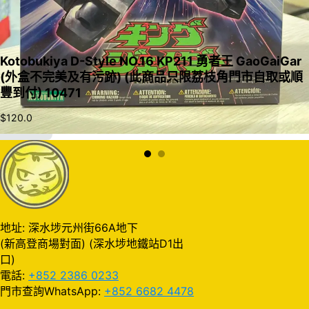
Kotobukiya D-Style NO.16 KP211 勇者王 GaoGaiGar
(外盒不完美及有污跡) (此商品只限荔枝角門市自取或順
豐到付) 10471
$
120.0
加入購物車
地址: 深水埗元州街66A地下
(新高登商場對面) (深水埗地鐵站D1出
口)
電話:
+852 2386 0233
門市查詢WhatsApp:
+852 6682 4478