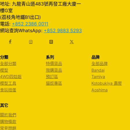
地址: 九龍青山道483號再發工廠大廈一
樓G室
(荔枝角地鐵B1出口)
電話:
+852 2386 0011
網站查詢WhatsApp:
+852 9883 5293
分類
系列
品牌
全部分類
特價貨品
全部品牌
模型
限購貨品
Bandai
4WD四姑姐
預訂區
Tamiya
模型工具
貓奴專區
Kotobukiya 壽屋
食玩扭蛋
Aoshima
其它
關於我們
購物條款
常見問題