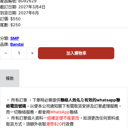
產品編號:
BD92629
截訂日期:
2027年3月4日
到貨日期:
2027年6月
訂價: $
550
尾數: $
250
分類:
SMP
品牌:
Bandai
預訂 (2027年3月4日截) BANDAI [魂SHOP限定] SMP 百獸合體 牙吠神 
加入購物車
條款
。 所有訂單 ，下單時必需提供
聯絡人姓名
及
有效的whatsapp聯
絡電話號碼
，以便本公司通知閣下有關取貨安排及訂單處理服務，
而一切聯絡服務，都會用
WhatsApp
聯絡
。 ⁠所有訂單個人資料
一經確定便不能更改
，如須更改任何資料或
取貨方式，須額外收取
港幣$20
行政費