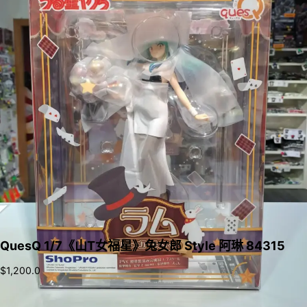
QuesQ 1/7《山T女福星》兔女郎 Style 阿琳 84315
$
1,200.0