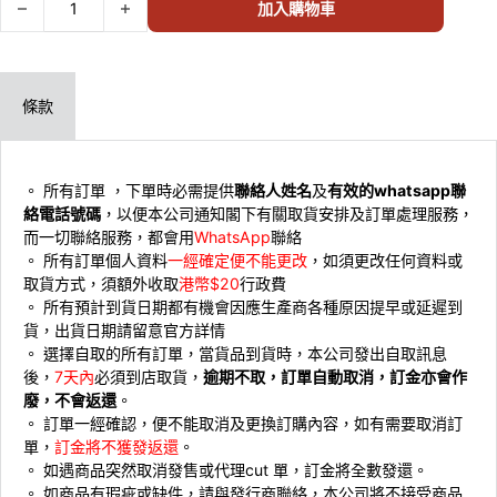
加入購物車
條款
。 所有訂單 ，下單時必需提供
聯絡人姓名
及
有效的whatsapp聯
絡電話號碼
，以便本公司通知閣下有關取貨安排及訂單處理服務，
而一切聯絡服務，都會用
WhatsApp
聯絡
。 ⁠所有訂單個人資料
一經確定便不能更改
，如須更改任何資料或
取貨方式，須額外收取
港幣$20
行政費
。 ⁠所有預計到貨日期都有機會因應生產商各種原因提早或延遲到
貨，出貨日期請留意官方詳情
。 ⁠選擇自取的所有訂單，當貨品到貨時，本公司發出自取訊息
後，
7天內
必須到店取貨，
逾期不取，訂單自動取消，訂金亦會作
廢，不會返還
。
。 ⁠訂單一經確認，便不能取消及更換訂購內容，如有需要取消訂
單，
訂金將不獲發返還
。
。 ⁠如遇商品突然取消發售或代理cut 單，訂金將全數發還。
。 ⁠如商品有瑕疵或缺件，請與發行商聯絡，本公司將不接受商品