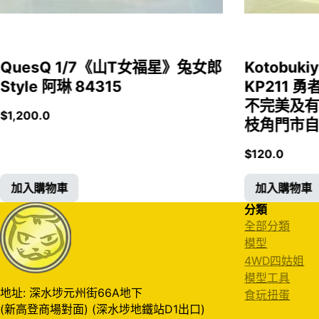
QuesQ 1/7《山T女福星》兔女郎
Kotobukiy
Style 阿琳 84315
KP211 勇
不完美及有
$
1,200.0
枝角門市自取
$
120.0
加入購物車
加入購物車
分類
全部分類
模型
4WD四姑姐
模型工具
地址: 深水埗元州街66A地下
食玩扭蛋
(新高登商場對面) (深水埗地鐵站D1出口)