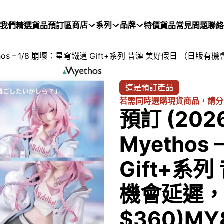
商店
系列
品牌
於我們
精選貨品
預訂區
特價貨品
常見問題
聯絡
hos – 1/8 崩壞：星穹鐵道 Gift+系列 昔漣 美好假日 （日版有機
這是預訂產品
若需同時選購現貨商品，請分
預訂 (20
Myethos
Gift+系
機會延遲，
$360)MY