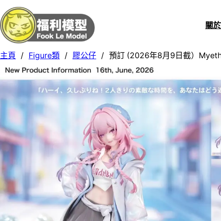
關
主頁
/
Figure類
/
膠公仔
/
預訂 (2026年8月9日截）Myet