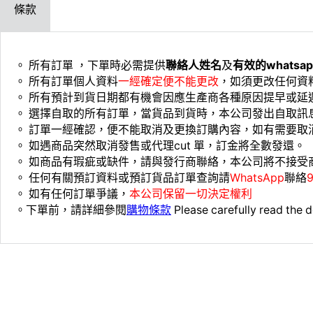
條款
。 所有訂單 ，下單時必需提供
聯絡人姓名
及
有效的whats
。 ⁠所有訂單個人資料
一經確定便不能更改
，如須更改任何資
。 ⁠所有預計到貨日期都有機會因應生產商各種原因提早或
。 ⁠選擇自取的所有訂單，當貨品到貨時，本公司發出自取訊
。 ⁠訂單一經確認，便不能取消及更換訂購內容，如有需要取
。 ⁠如遇商品突然取消發售或代理cut 單，訂金將全數發還。
。 ⁠如商品有瑕疵或缺件，請與發行商聯絡，本公司將不接受
。 ⁠⁠任何有關預訂資料或預訂貨品訂單查詢請
WhatsApp
聯絡
。 ⁠如有任何訂單爭議，
本公司保留一切決定權利
。下單前，請詳細參閱
購物條款
Please carefully read the d