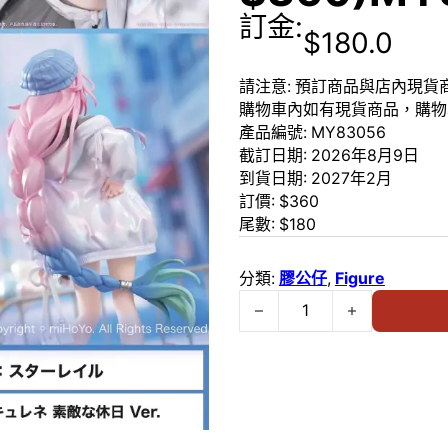
訂金:
$
180.0
請注意: 預訂商品與店內現
購物車內如有現貨商品，購物
產品編號:
MY83056
截訂日期:
2026年8月9日
到貨日期:
2027年2月
訂價: $
360
尾數: $
180
分類:
膠公仔
,
Figure
預訂 (2026年8月9日截）Mye