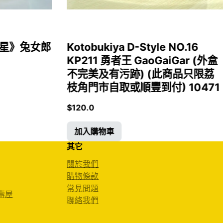
女福星》兔女郎
Kotobukiya D-Style NO.16
KP211 勇者王 GaoGaiGar (外盒
不完美及有污跡) (此商品只限荔
枝角門市自取或順豐到付) 10471
$
120.0
加入購物車
其它
關於我們
購物條款
常見問題
 壽屋
聯絡我們