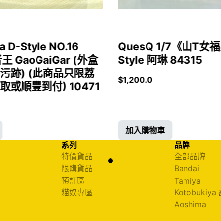
a D-Style NO.16
QuesQ 1/7《山T
者王 GaoGaiGar (外盒
Style 阿琳 84315
污跡) (此商品只限荔
$
1,200.0
或順豐到付) 10471
加入購物車
系列
品牌
特價貨品
全部品牌
限購貨品
Bandai
預訂區
Tamiya
貓奴專區
Kotobukiya
Aoshima