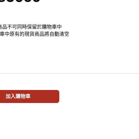
貨商品不可同時保留於購物車中
車中原有的現貨商品將自動清空
thos - 1/8 崩壞：星穹鐵道 Gift+系列 昔漣 美好假日 （日版
加入購物車