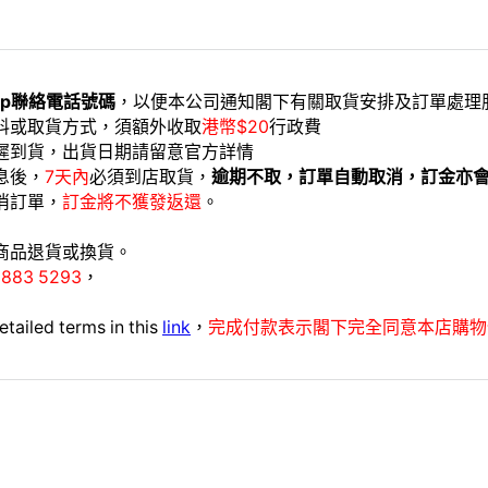
app聯絡電話號碼
，以便本公司通知閣下有關取貨安排及訂單處理
料或取貨方式，須額外收取
港幣$20
行政費
延遲到貨，出貨日期請留意官方詳情
息後，
7天內
必須到店取貨，
逾期不取，訂單自動取消，訂金亦
消訂單，
訂金將不獲發返還
。
商品退貨或換貨。
9883 5293
，
etailed terms in this
link
，
完成付款表示閣下完全同意本店購物