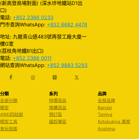
(新高登商場對面) (深水埗地鐵站D1出
口)
電話:
+852 2386 0233
門市查詢WhatsApp:
+852 6682 4478
地址: 九龍青山道483號再發工廠大廈一
樓G室
(荔枝角地鐵B1出口)
電話:
+852 2386 0011
網站查詢WhatsApp:
+852 9883 5293
分類
系列
品牌
全部分類
特價貨品
全部品牌
模型
限購貨品
Bandai
4WD四姑姐
預訂區
Tamiya
模型工具
貓奴專區
Kotobukiya 壽屋
食玩扭蛋
Aoshima