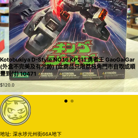
Kotobukiya D-Style NO.16 KP211 勇者王 GaoGaiGar
(外盒不完美及有污跡) (此商品只限荔枝角門市自取或順
豐到付) 10471
$
120.0
加入購物車
地址: 深水埗元州街66A地下