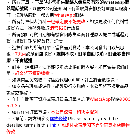
。 所有訂單 ，下單時必需提供
聯絡人姓名
及
有效的whatsapp聯
絡電話號碼
，以便本公司通知閣下有關取貨安排及訂單處理服務，
而一切聯絡服務，都會用
WhatsApp
聯絡
。 ⁠所有訂單個人資料
一經確定便不能更改
，如須更改任何資料或
取貨方式，須額外收取
港幣$20
行政費
。 ⁠所有預計到貨日期都有機會因應生產商各種原因提早或延遲到
貨，出貨日期請留意官方詳情
。 ⁠選擇自取的所有訂單，當貨品到貨時，本公司發出自取訊息
後，
7天內
必須到店取貨，
逾期不取，訂單自動取消，訂金亦會作
廢，不會返還
。
。 ⁠訂單一經確認，便不能取消及更換訂購內容，如有需要取消訂
單，
訂金將不獲發返還
。
。 ⁠如遇商品突然取消發售或代理cut 單，訂金將全數發還。
。 ⁠如商品有瑕疵或缺件，請與發行商聯絡，本公司將不接受商品
退貨或換貨。
。 ⁠⁠任何有關預訂資料或預訂貨品訂單查詢請
WhatsApp
聯絡
9883
5293
，
。 ⁠如有任何訂單爭議，
本公司保留一切決定權利
。下單前，請詳細參閱
購物條款
Please carefully read the
detailed terms in this
link
，
完成付款表示閣下完全同意本店購物
條款