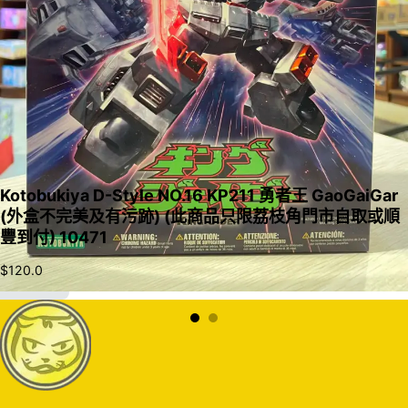
Kotobukiya D-Style NO.16 KP211 勇者王 GaoGaiGar
(外盒不完美及有污跡) (此商品只限荔枝角門市自取或順
豐到付) 10471
$
120.0
加入購物車