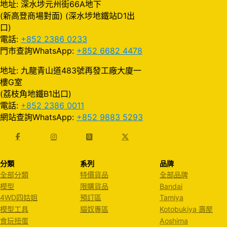
地址: 深水埗元州街66A地下
(新高登商場對面) (深水埗地鐵站D1出
口)
電話:
+852 2386 0233
門市查詢WhatsApp:
+852 6682 4478
地址: 九龍青山道483號再發工廠大廈一
樓G室
(荔枝角地鐵B1出口)
電話:
+852 2386 0011
網站查詢WhatsApp:
+852 9883 5293
分類
系列
品牌
全部分類
特價貨品
全部品牌
模型
限購貨品
Bandai
4WD四姑姐
預訂區
Tamiya
模型工具
貓奴專區
Kotobukiya 壽屋
食玩扭蛋
Aoshima