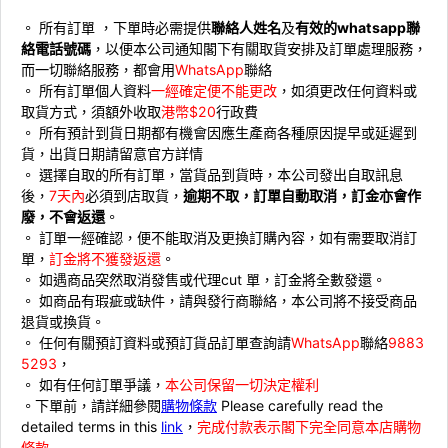
。 所有訂單 ，下單時必需提供
聯絡人姓名
及
有效的whatsapp聯
絡電話號碼
，以便本公司通知閣下有關取貨安排及訂單處理服務，
而一切聯絡服務，都會用
WhatsApp
聯絡
。 ⁠所有訂單個人資料
一經確定便不能更改
，如須更改任何資料或
取貨方式，須額外收取
港幣$20
行政費
。 ⁠所有預計到貨日期都有機會因應生產商各種原因提早或延遲到
貨，出貨日期請留意官方詳情
。 ⁠選擇自取的所有訂單，當貨品到貨時，本公司發出自取訊息
後，
7天內
必須到店取貨，
逾期不取，訂單自動取消，訂金亦會作
廢，不會返還
。
。 ⁠訂單一經確認，便不能取消及更換訂購內容，如有需要取消訂
單，
訂金將不獲發返還
。
。 ⁠如遇商品突然取消發售或代理cut 單，訂金將全數發還。
。 ⁠如商品有瑕疵或缺件，請與發行商聯絡，本公司將不接受商品
退貨或換貨。
。 ⁠⁠任何有關預訂資料或預訂貨品訂單查詢請
WhatsApp
聯絡
9883
5293
，
。 ⁠如有任何訂單爭議，
本公司保留一切決定權利
。下單前，請詳細參閱
購物條款
Please carefully read the
detailed terms in this
link
，
完成付款表示閣下完全同意本店購物
條款