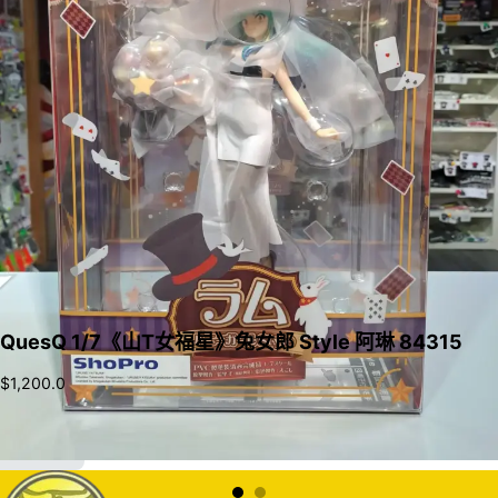
QuesQ 1/7《山T女福星》兔女郎 Style 阿琳 84315
$
1,200.0
加入購物車