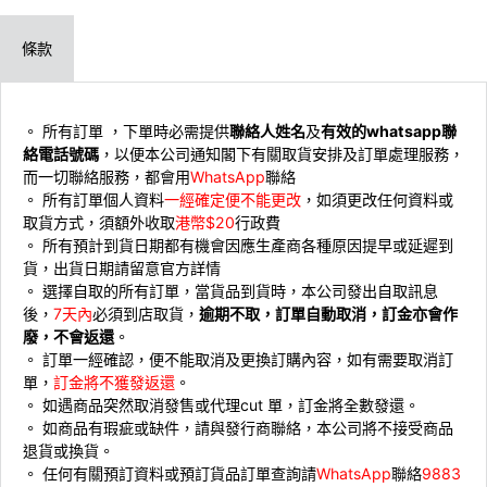
條款
。 所有訂單 ，下單時必需提供
聯絡人姓名
及
有效的whatsapp聯
絡電話號碼
，以便本公司通知閣下有關取貨安排及訂單處理服務，
而一切聯絡服務，都會用
WhatsApp
聯絡
。 ⁠所有訂單個人資料
一經確定便不能更改
，如須更改任何資料或
取貨方式，須額外收取
港幣$20
行政費
。 ⁠所有預計到貨日期都有機會因應生產商各種原因提早或延遲到
貨，出貨日期請留意官方詳情
。 ⁠選擇自取的所有訂單，當貨品到貨時，本公司發出自取訊息
後，
7天內
必須到店取貨，
逾期不取，訂單自動取消，訂金亦會作
廢，不會返還
。
。 ⁠訂單一經確認，便不能取消及更換訂購內容，如有需要取消訂
單，
訂金將不獲發返還
。
。 ⁠如遇商品突然取消發售或代理cut 單，訂金將全數發還。
。 ⁠如商品有瑕疵或缺件，請與發行商聯絡，本公司將不接受商品
退貨或換貨。
。 ⁠⁠任何有關預訂資料或預訂貨品訂單查詢請
WhatsApp
聯絡
9883