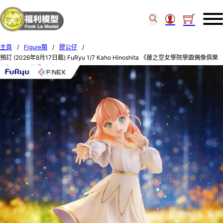
主頁
/
Figure類
/
膠公仔
/
預訂 (2026年8月17日截) FuRyu 1/7 Kaho Hinoshita 《蓮之空女學院學園偶像俱樂
部》日野下花帆 (訂價$1100) FU51834