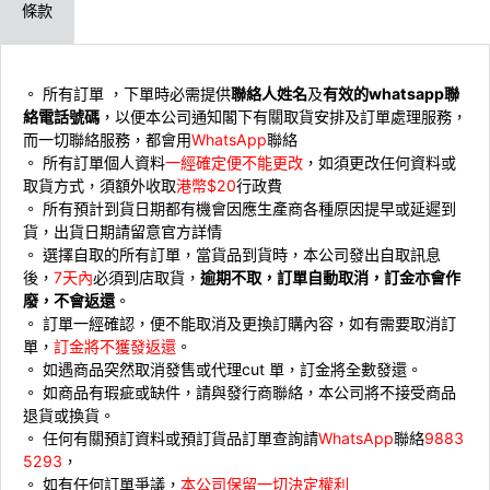
條款
。 所有訂單 ，下單時必需提供
聯絡人姓名
及
有效的whatsapp聯
絡電話號碼
，以便本公司通知閣下有關取貨安排及訂單處理服務，
而一切聯絡服務，都會用
WhatsApp
聯絡
。 ⁠所有訂單個人資料
一經確定便不能更改
，如須更改任何資料或
取貨方式，須額外收取
港幣$20
行政費
。 ⁠所有預計到貨日期都有機會因應生產商各種原因提早或延遲到
貨，出貨日期請留意官方詳情
。 ⁠選擇自取的所有訂單，當貨品到貨時，本公司發出自取訊息
後，
7天內
必須到店取貨，
逾期不取，訂單自動取消，訂金亦會作
廢，不會返還
。
。 ⁠訂單一經確認，便不能取消及更換訂購內容，如有需要取消訂
單，
訂金將不獲發返還
。
。 ⁠如遇商品突然取消發售或代理cut 單，訂金將全數發還。
。 ⁠如商品有瑕疵或缺件，請與發行商聯絡，本公司將不接受商品
退貨或換貨。
。 ⁠⁠任何有關預訂資料或預訂貨品訂單查詢請
WhatsApp
聯絡
9883
5293
，
。 ⁠如有任何訂單爭議，
本公司保留一切決定權利