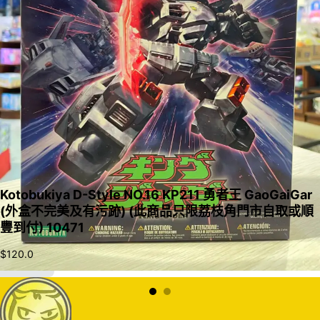
Kotobukiya D-Style NO.16 KP211 勇者王 GaoGaiGar
(外盒不完美及有污跡) (此商品只限荔枝角門市自取或順
豐到付) 10471
$
120.0
加入購物車