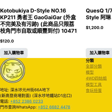
Kotobukiya D-Style NO.16
QuesQ 
KP211 勇者王 GaoGaiGar (外盒
Style 阿琳
不完美及有污跡) (此商品只限荔
$
1,200.0
枝角門市自取或順豐到付) 10471
$
120.0
加入購物車
加入購物車
分類
全部分類
模型
4WD四姑姐
模型工具
地址: 深水埗元州街66A地下
食玩扭蛋
(新高登商場對面) (深水埗地鐵站D1出口)
電話:
+852 2386 0233
門市查詢WhatsApp:
+852 6682 4478