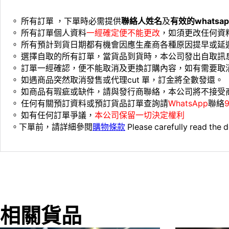
。 所有訂單 ，下單時必需提供
聯絡人姓名
及
有效的whats
。 ⁠所有訂單個人資料
一經確定便不能更改
，如須更改任何資
。 ⁠所有預計到貨日期都有機會因應生產商各種原因提早或
。 ⁠選擇自取的所有訂單，當貨品到貨時，本公司發出自取訊
。 ⁠訂單一經確認，便不能取消及更換訂購內容，如有需要取
。 ⁠如遇商品突然取消發售或代理cut 單，訂金將全數發還。
。 ⁠如商品有瑕疵或缺件，請與發行商聯絡，本公司將不接受
。 ⁠⁠任何有關預訂資料或預訂貨品訂單查詢請
WhatsApp
聯絡
。 ⁠如有任何訂單爭議，
本公司保留一切決定權利
。下單前，請詳細參閱
購物條款
Please carefully read the d
相關貨品