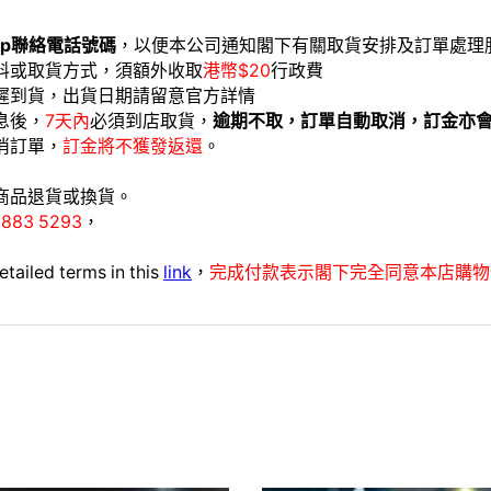
app聯絡電話號碼
，以便本公司通知閣下有關取貨安排及訂單處理
料或取貨方式，須額外收取
港幣$20
行政費
延遲到貨，出貨日期請留意官方詳情
息後，
7天內
必須到店取貨，
逾期不取，訂單自動取消，訂金亦
消訂單，
訂金將不獲發返還
。
商品退貨或換貨。
9883 5293
，
etailed terms in this
link
，
完成付款表示閣下完全同意本店購物