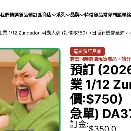
商店
系列
品牌
於我們
精選貨品
預訂區
特價貨品
常見問題
聯絡
ki工業 1/12 Zundadon 可動人偶 (訂價:$750)（日版有機會延遲，
這是預訂產品
若需同時選購現貨商品，請分
預訂 (202
業 1/12 
價:$75
急單) DA3
訂金:
$
350.0