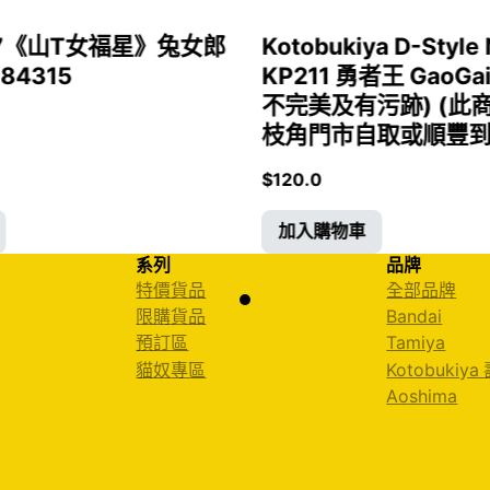
1/7《山T女福星》兔女郎
Kotobukiya D-Style 
 84315
KP211 勇者王 GaoGa
不完美及有污跡) (此
枝角門市自取或順豐到付)
$
120.0
加入購物車
系列
品牌
特價貨品
全部品牌
限購貨品
Bandai
預訂區
Tamiya
貓奴專區
Kotobukiya
Aoshima