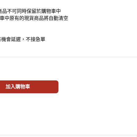
貨商品不可同時保留於購物車中
車中原有的現貨商品將自動清空
版有機會延遲，不接急單
iki工業 1/12 Zundadon 可動人偶 (訂價:$750)（日版有機會延
加入購物車