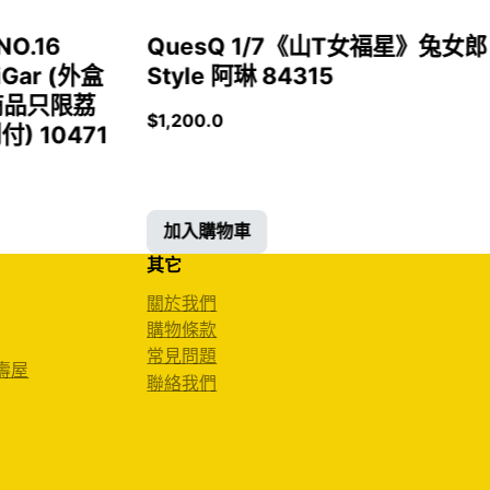
NO.16
QuesQ 1/7《山T女福星》兔女郎
iGar (外盒
Style 阿琳 84315
商品只限荔
$
1,200.0
 10471
加入購物車
其它
關於我們
購物條款
常見問題
 壽屋
聯絡我們