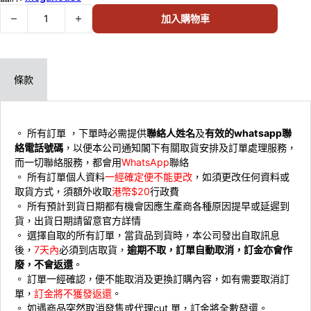
預訂 (2026年8月15日截) Megahouse G.M.G. Collection 馬茜 制服 V
加入購物車
條款
。 所有訂單 ，下單時必需提供
聯絡人姓名
及
有效的whatsapp聯
絡電話號碼
，以便本公司通知閣下有關取貨安排及訂單處理服務，
而一切聯絡服務，都會用
WhatsApp
聯絡
。 ⁠所有訂單個人資料
一經確定便不能更改
，如須更改任何資料或
取貨方式，須額外收取
港幣$20
行政費
。 ⁠所有預計到貨日期都有機會因應生產商各種原因提早或延遲到
貨，出貨日期請留意官方詳情
。 ⁠選擇自取的所有訂單，當貨品到貨時，本公司發出自取訊息
後，
7天內
必須到店取貨，
逾期不取，訂單自動取消，訂金亦會作
廢，不會返還
。
。 ⁠訂單一經確認，便不能取消及更換訂購內容，如有需要取消訂
單，
訂金將不獲發返還
。
。 ⁠如遇商品突然取消發售或代理cut 單，訂金將全數發還。