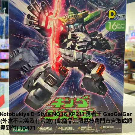
Kotobukiya D-Style NO.16 KP211 勇者王 GaoGaiGar
(外盒不完美及有污跡) (此商品只限荔枝角門市自取或順
豐到付) 10471