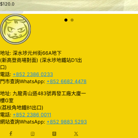
$
120.0
加入購物車
地址: 深水埗元州街66A地下
(新高登商場對面) (深水埗地鐵站D1出
口)
電話:
+852 2386 0233
門市查詢WhatsApp:
+852 6682 4478
地址: 九龍青山道483號再發工廠大廈一
樓G室
(荔枝角地鐵B1出口)
電話:
+852 2386 0011
網站查詢WhatsApp:
+852 9883 5293