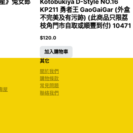
女福星》兔女郎
Kotobukiya D-Style NO.16
KP211 勇者王 GaoGaiGar (外盒
不完美及有污跡) (此商品只限荔
枝角門市自取或順豐到付) 10471
$
120.0
加入購物車
其它
關於我們
購物條款
常見問題
 壽屋
聯絡我們