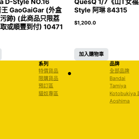
a D-Style NO.16
QuesQ 1/7《山T
者王 GaoGaiGar (外盒
Style 阿琳 84315
污跡) (此商品只限荔
$
1,200.0
或順豐到付) 10471
加入購物車
系列
品牌
特價貨品
全部品牌
限購貨品
Bandai
預訂區
Tamiya
貓奴專區
Kotobukiya
Aoshima