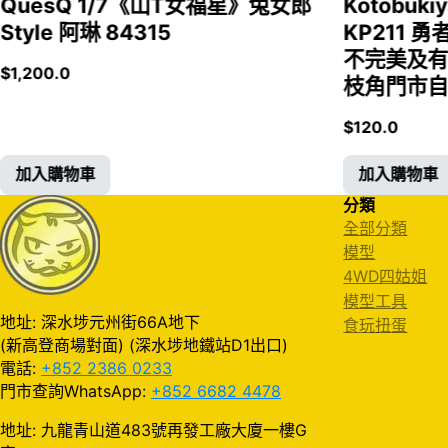
QuesQ 1/7《山T女福星》兔女郎
Kotobukiy
Style 阿琳 84315
KP211 勇
不完美及有
$
1,200.0
枝角門市自取
$
120.0
加入購物車
加入購物車
分類
全部分類
模型
4WD四姑姐
模型工具
地址: 深水埗元州街66A地下
食玩扭蛋
(新高登商場對面) (深水埗地鐵站D1出口)
電話:
+852 2386 0233
門市查詢WhatsApp:
+852 6682 4478
地址: 九龍青山道483號再發工廠大廈一樓G