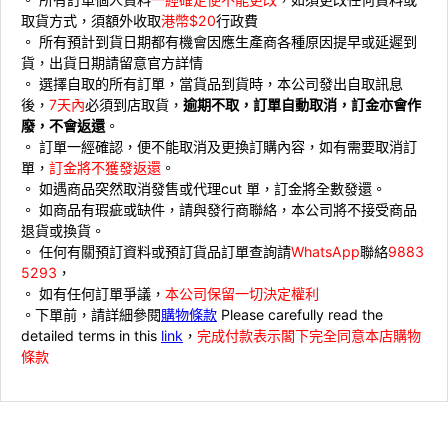
取貨方式，須額外收取
港幣$20
行政費
。 ⁠所有預計到貨日期都有機會因應生產商各種原因提早或延遲到
貨，出貨日期請留意官方詳情
。 ⁠選擇自取的所有訂單，當貨品到貨時，本公司發出自取訊息
後，
7天內
必須到店取貨，
逾期不取，訂單自動取消，訂金亦會作
廢，不會返還
。
。 ⁠訂單一經確認，便不能取消及更換訂購內容，如有需要取消訂
單，
訂金將不獲發返還
。
。 ⁠如遇商品突然取消發售或代理cut 單，訂金將全數發還。
。 ⁠如商品有瑕疵或缺件，請與發行商聯絡，本公司將不接受商品
退貨或換貨。
。 ⁠⁠任何有關預訂資料或預訂貨品訂單查詢請
WhatsApp
聯絡
9883
5293
，
。 ⁠如有任何訂單爭議，
本公司保留一切決定權利
。下單前，請詳細參閱
購物條款
Please carefully read the
detailed terms in this
link
，
完成付款表示閣下完全同意本店購物
條款