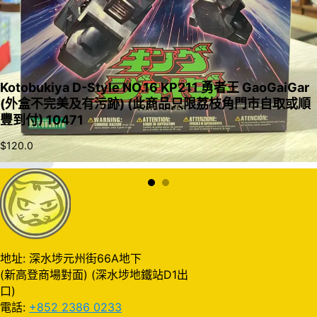
Kotobukiya D-Style NO.16 KP211 勇者王 GaoGaiGar
(外盒不完美及有污跡) (此商品只限荔枝角門市自取或順
豐到付) 10471
$
120.0
加入購物車
地址: 深水埗元州街66A地下
(新高登商場對面) (深水埗地鐵站D1出
口)
電話:
+852 2386 0233