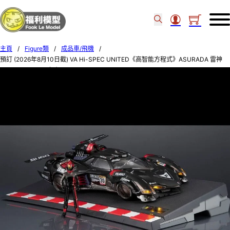
主頁
/
Figure類
/
成品車/飛機
/
預訂 (2026年8月10日截) VA Hi-SPEC UNITED《高智能方程式》ASURADA 雷神
G.S.X RS SIREN (訂價: $2750) MH85249