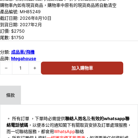
購物車內如有現貨商品，購物車中原有的現貨商品將自動清空
產品編號:
MH85249
截訂日期:
2026年8月10日
到貨日期:
2027年2月
訂價: $
2750
尾數: $
1750
分類:
成品車/飛機
品牌:
Megahouse
預訂 (2026年8月10日截) VA Hi-SPEC UNITED《高智能方程式》ASURADA
加入購物車
條款
。 所有訂單 ，下單時必需提供
聯絡人姓名
及
有效的whatsapp聯
絡電話號碼
，以便本公司通知閣下有關取貨安排及訂單處理服務，
而一切聯絡服務，都會用
WhatsApp
聯絡
。 ⁠所有訂單個人資料
一經確定便不能更改
，如須更改任何資料或