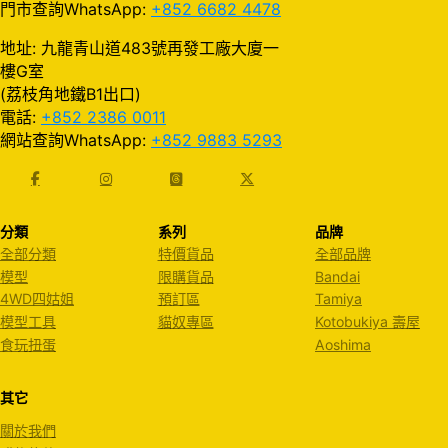
門市查詢WhatsApp:
+852 6682 4478
地址: 九龍青山道483號再發工廠大廈一
樓G室
(荔枝角地鐵B1出口)
電話:
+852 2386 0011
網站查詢WhatsApp:
+852 9883 5293
分類
系列
品牌
全部分類
特價貨品
全部品牌
模型
限購貨品
Bandai
4WD四姑姐
預訂區
Tamiya
模型工具
貓奴專區
Kotobukiya 壽屋
食玩扭蛋
Aoshima
其它
關於我們