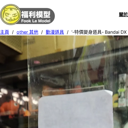
關
主頁
/
other 其他
/
動漫道具
/
‘-特價變身道具- Bandai DX