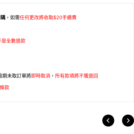
號碼
，如需
任何更改將收取$20手續費
不是全數退款
，逾期未取訂單將
即時取消
，
所有款項將不獲退回
條款