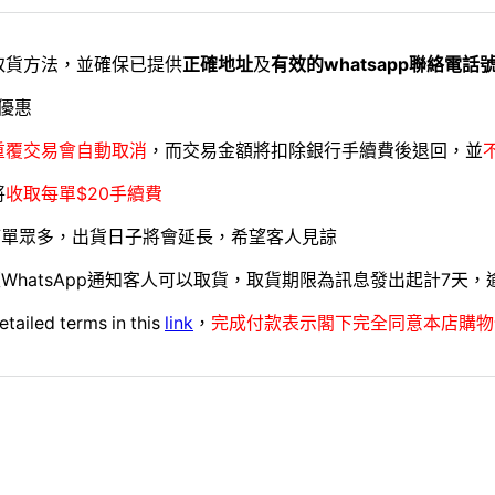
取貨方法，並確保已提供
正確地址
及
有效的whatsapp聯絡電話
優惠
重覆交易會自動取消
，而交易金額將扣除銀行手續費後退回，並
將
收取每單$20手續費
訂單眾多，出貨日子將會延長，希望客人見諒
WhatsApp通知客人可以取貨，取貨期限為訊息發出起計7天
etailed terms in this
link
，
完成付款表示閣下完全同意本店購物