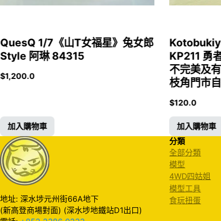
QuesQ 1/7《山T女福星》兔女郎
Kotobukiy
Style 阿琳 84315
KP211 勇
不完美及有
$
1,200.0
枝角門市自取
$
120.0
加入購物車
加入購物車
分類
全部分類
模型
4WD四姑姐
模型工具
地址: 深水埗元州街66A地下
食玩扭蛋
(新高登商場對面) (深水埗地鐵站D1出口)