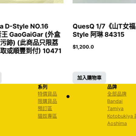
a D-Style NO.16
QuesQ 1/7《山T
者王 GaoGaiGar (外盒
Style 阿琳 84315
污跡) (此商品只限荔
$
1,200.0
或順豐到付) 10471
加入購物車
系列
品牌
特價貨品
全部品牌
限購貨品
Bandai
預訂區
Tamiya
貓奴專區
Kotobukiya
Aoshima