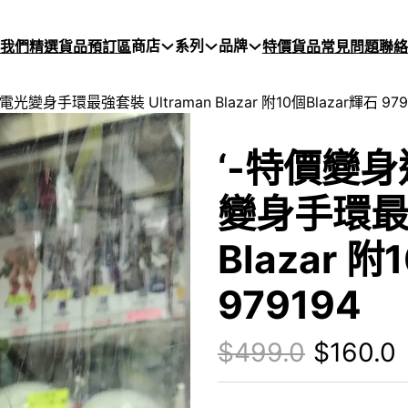
商店
系列
品牌
於我們
精選貨品
預訂區
特價貨品
常見問題
聯絡
 電光變身手環最強套裝 Ultraman Blazar 附10個Blazar輝石 979
‘-特價變身道
變身手環最強
Blazar 附
979194
Origina
C
$
499.0
$
160.0