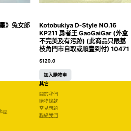
女福星》兔女郎
Kotobukiya D-Style NO.16
KP211 勇者王 GaoGaiGar (外盒
不完美及有污跡) (此商品只限荔
枝角門市自取或順豐到付) 10471
$
120.0
加入購物車
其它
關於我們
購物條款
常見問題
 壽屋
聯絡我們