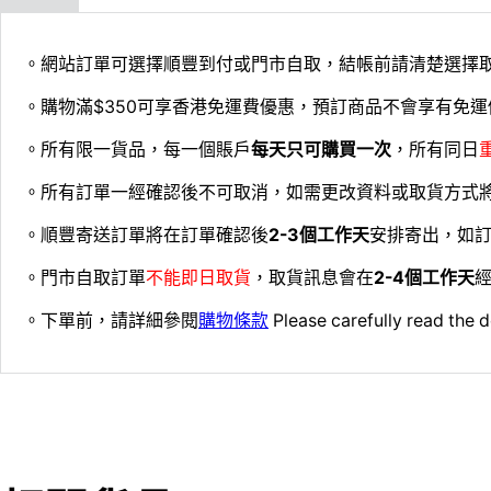
。網站訂單可選擇順豐到付或門市自取，結帳前請清楚選擇
。購物滿$350可享香港免運費優惠，預訂商品不會享有免運
。所有限一貨品，每一個賬戶
每天只可購買一次
，所有同日
。所有訂單一經確認後不可取消，如需更改資料或取貨方式
。順豐寄送訂單將在訂單確認後
2-3個工作天
安排寄出，如
。門市自取訂單
不能即日取貨
，取貨訊息會在
2-4個工作天
經
。下單前，請詳細參閱
購物條款
Please carefully read the d