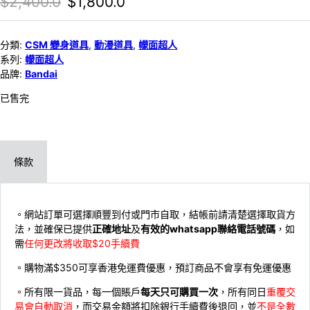
Original price was: $2,400.0.
Current price is: $1,800.0.
$
2,400.0
$
1,800.0
分類:
CSM 變身道具
,
動漫道具
,
幪面超人
系列:
幪面超人
品牌:
Bandai
已售完
條款
。網站訂單可選擇順豐到付或門市自取，結帳前請清楚選擇取貨方
法，並確保已提供
正確地址
及
有效的whatsapp聯絡電話號碼
，如
需
任何更改將收取$20手續費
。購物滿$350可享香港免運費優惠，預訂商品不會享有免運優惠
。所有限一貨品，每一個賬戶
每天只可購買一次
，所有同日
重覆交
易會自動取消
，而交易金額將扣除銀行手續費後退回，並
不是全數