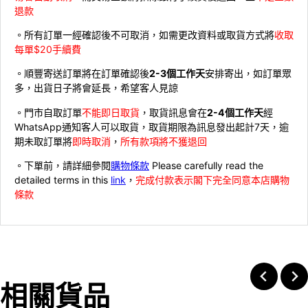
退款
。所有訂單一經確認後不可取消，如需更改資料或取貨方式將
收取
每單$20手續費
。順豐寄送訂單將在訂單確認後
2-3個工作天
安排寄出，如訂單眾
多，出貨日子將會延長，希望客人見諒
。門市自取訂單
不能即日取貨
，取貨訊息會在
2-4個工作天
經
WhatsApp通知客人可以取貨，取貨期限為訊息發出起計7天，逾
期未取訂單將
即時取消
，
所有款項將不獲退回
。下單前，請詳細參閱
購物條款
Please carefully read the
detailed terms in this
link
，
完成付款表示閣下完全同意本店購物
條款
相關貨品