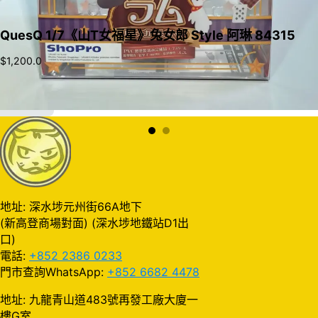
QuesQ 1/7《山T女福星》兔女郎 Style 阿琳 84315
$
1,200.0
加入購物車
地址: 深水埗元州街66A地下
(新高登商場對面) (深水埗地鐵站D1出
口)
電話:
+852 2386 0233
門市查詢WhatsApp:
+852 6682 4478
地址: 九龍青山道483號再發工廠大廈一
樓G室