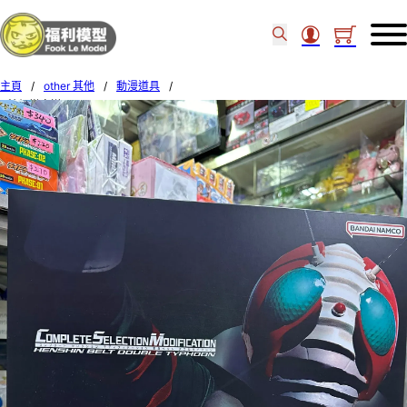
主頁
/
other 其他
/
動漫道具
/
‘-特價變身道具- Bandai CSM HENSHIN BELT DOUBLE TYPHOON 978852