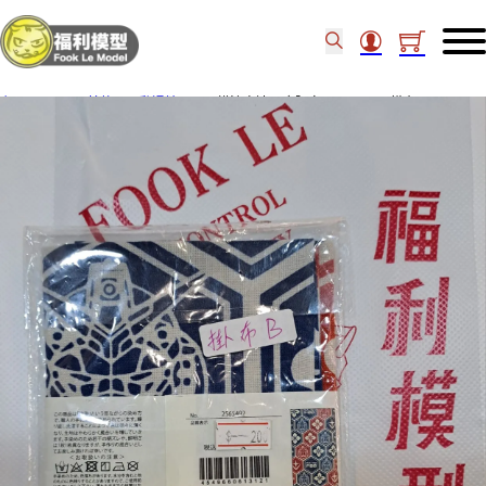
主頁
/
other 其他
/
動漫精品
/
橫濱高達工廠限定 RX-78F00 掛布