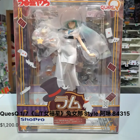
QuesQ 1/7《山T女福星》兔女郎 Style 阿琳 84315
$
1,200.0