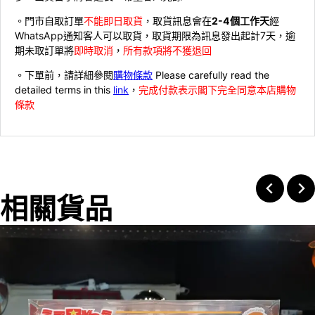
。門市自取訂單
不能即日取貨
，取貨訊息會在
2-4個工作天
經
WhatsApp通知客人可以取貨，取貨期限為訊息發出起計7天，逾
期未取訂單將
即時取消
，
所有款項將不獲退回
。下單前，請詳細參閱
購物條款
Please carefully read the
detailed terms in this
link
，
完成付款表示閣下完全同意本店購物
條款
相關貨品