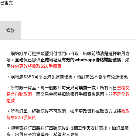
已售完
條款
。網站訂單可選擇順豐到付或門市自取，結帳前請清楚選擇取貨方
法，並確保已提供
正確地址
及
有效的whatsapp聯絡電話號碼
，如
需
任何更改將收取$20手續費
。購物滿$350可享香港免運費優惠，預訂商品不會享有免運優惠
。所有限一貨品，每一個賬戶
每天只可購買一次
，所有同日
重覆交
易會自動取消
，而交易金額將扣除銀行手續費後退回，並
不是全數
退款
。所有訂單一經確認後不可取消，如需更改資料或取貨方式將
收取
每單$20手續費
。順豐寄送訂單將在訂單確認後
2-3個工作天
安排寄出，如訂單眾
多，出貨日子將會延長，希望客人見諒