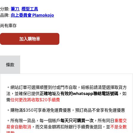
分類:
筆刀
,
模型工具
品牌:
向上委員會 Plamokojo
尚有庫存
加入購物車
條款
。網站訂單可選擇順豐到付或門市自取，結帳前請清楚選擇取貨方
法，並確保已提供
正確地址
及
有效的whatsapp聯絡電話號碼
，如
需
任何更改將收取$20手續費
。購物滿$350可享香港免運費優惠，預訂商品不會享有免運優惠
。所有限一貨品，每一個賬戶
每天只可購買一次
，所有同日
重覆交
易會自動取消
，而交易金額將扣除銀行手續費後退回，並
不是全數
退款