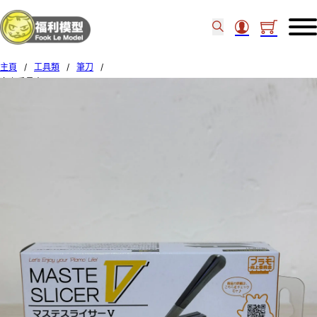
主頁
/
工具類
/
筆刀
/
向上委員會Plamokojo Maste Slicer V PMKJ014 577513