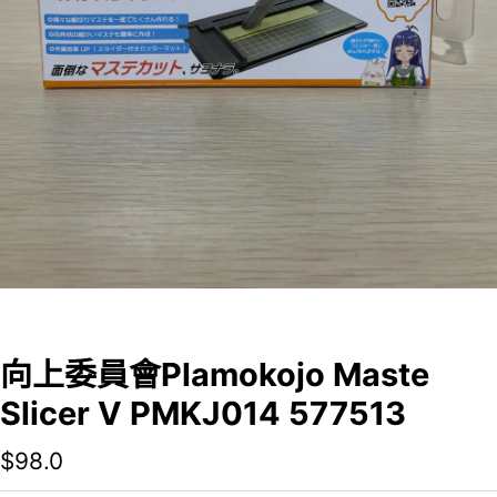
向上委員會Plamokojo Maste
Slicer V PMKJ014 577513
$
98.0