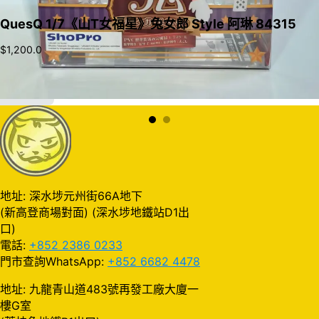
QuesQ 1/7《山T女福星》兔女郎 Style 阿琳 84315
$
1,200.0
加入購物車
地址: 深水埗元州街66A地下
(新高登商場對面) (深水埗地鐵站D1出
口)
電話:
+852 2386 0233
門市查詢WhatsApp:
+852 6682 4478
地址: 九龍青山道483號再發工廠大廈一
樓G室