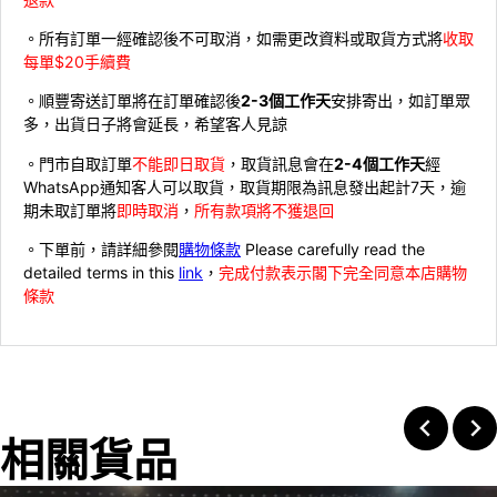
。所有訂單一經確認後不可取消，如需更改資料或取貨方式將
收取
每單$20手續費
。順豐寄送訂單將在訂單確認後
2-3個工作天
安排寄出，如訂單眾
多，出貨日子將會延長，希望客人見諒
。門市自取訂單
不能即日取貨
，取貨訊息會在
2-4個工作天
經
WhatsApp通知客人可以取貨，取貨期限為訊息發出起計7天，逾
期未取訂單將
即時取消
，
所有款項將不獲退回
。下單前，請詳細參閱
購物條款
Please carefully read the
detailed terms in this
link
，
完成付款表示閣下完全同意本店購物
條款
相關貨品