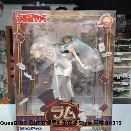
QuesQ 1/7《山T女福星》兔女郎 Style 阿琳 84315