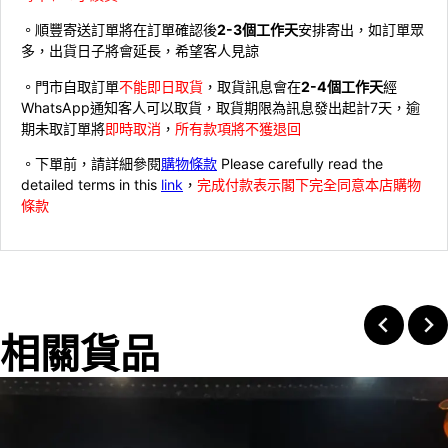
。順豐寄送訂單將在訂單確認後
2-3個工作天
安排寄出，如訂單眾
多，出貨日子將會延長，希望客人見諒
。門市自取訂單
不能即日取貨
，取貨訊息會在
2-4個工作天
經
WhatsApp通知客人可以取貨，取貨期限為訊息發出起計7天，逾
期未取訂單將
即時取消
，
所有款項將不獲退回
。下單前，請詳細參閱
購物條款
Please carefully read the
detailed terms in this
link
，
完成付款表示閣下完全同意本店購物
條款
相關貨品