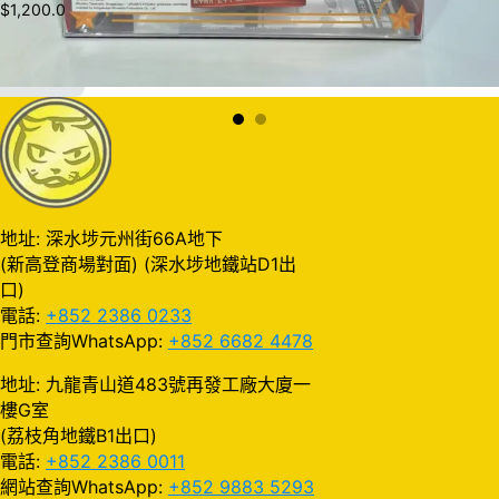
$
1,200.0
加入購物車
地址: 深水埗元州街66A地下
(新高登商場對面) (深水埗地鐵站D1出
口)
電話:
+852 2386 0233
門市查詢WhatsApp:
+852 6682 4478
地址: 九龍青山道483號再發工廠大廈一
樓G室
(荔枝角地鐵B1出口)
電話:
+852 2386 0011
網站查詢WhatsApp:
+852 9883 5293