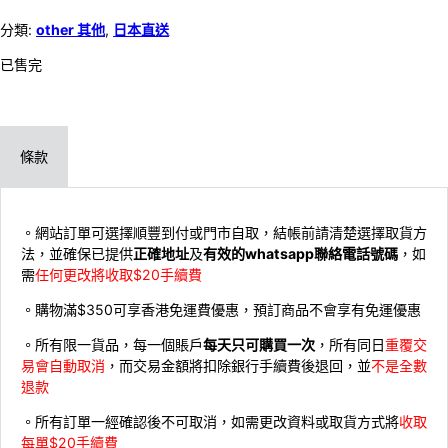
分類:
other 其他
,
日本直送
已售完
條款
。網站訂單可選擇順豐到付或門市自取，結帳前請清楚選擇取貨方
法，並確保已提供
正確地址
及
有效的whatsapp聯絡電話號碼
，如
需
任何更改將收取$20手續費
。購物滿$350可享香港免運費優惠，預訂商品不會享有免運優惠
。所有限一貨品，每一個賬戶
每天只可購買一次
，所有同日
重覆交
易會自動取消
，而交易金額將扣除銀行手續費後退回，並
不是全數
退款
。所有訂單一經確認後不可取消，如需更改資料或取貨方式將
收取
每單$20手續費