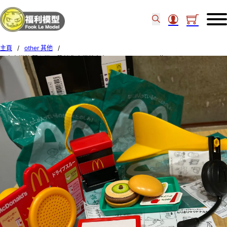
主頁
/
other 其他
/
日本麥當勞 開心樂園餐 迷你麥當勞廚房part 2 set of 4pcs (綠)