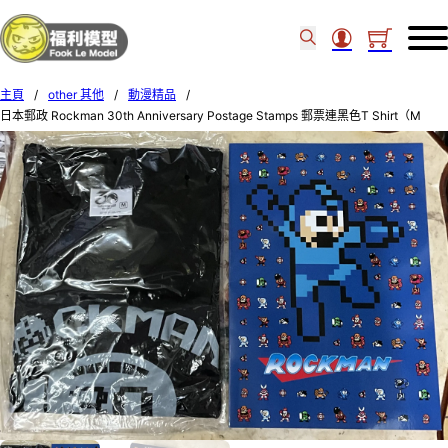
主頁
/
other 其他
/
動漫精品
/
日本郵政 Rockman 30th Anniversary Postage Stamps 郵票連黑色T Shirt（M
size)