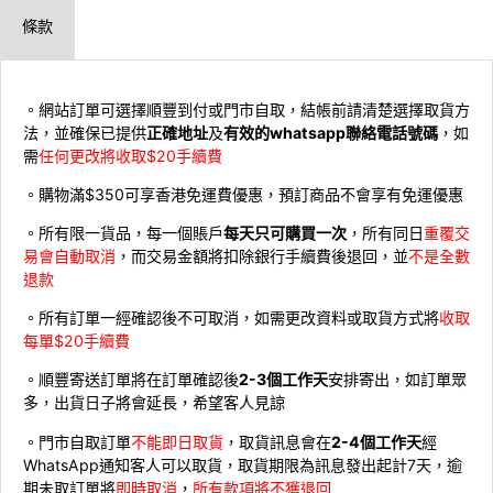
條款
。網站訂單可選擇順豐到付或門市自取，結帳前請清楚選擇取貨方
法，並確保已提供
正確地址
及
有效的whatsapp聯絡電話號碼
，如
需
任何更改將收取$20手續費
。購物滿$350可享香港免運費優惠，預訂商品不會享有免運優惠
。所有限一貨品，每一個賬戶
每天只可購買一次
，所有同日
重覆交
易會自動取消
，而交易金額將扣除銀行手續費後退回，並
不是全數
退款
。所有訂單一經確認後不可取消，如需更改資料或取貨方式將
收取
每單$20手續費
。順豐寄送訂單將在訂單確認後
2-3個工作天
安排寄出，如訂單眾
多，出貨日子將會延長，希望客人見諒
。門市自取訂單
不能即日取貨
，取貨訊息會在
2-4個工作天
經
WhatsApp通知客人可以取貨，取貨期限為訊息發出起計7天，逾
期未取訂單將
即時取消
，
所有款項將不獲退回