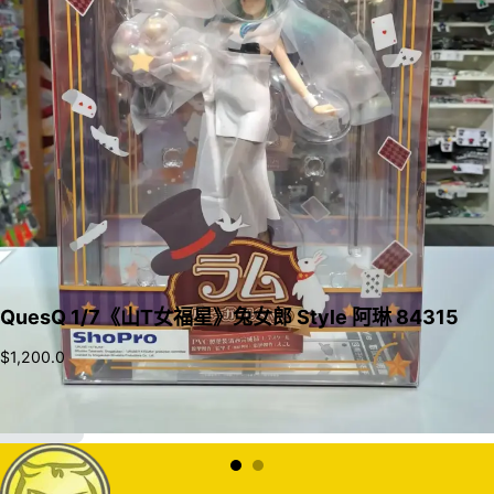
QuesQ 1/7《山T女福星》兔女郎 Style 阿琳 84315
$
1,200.0
加入購物車