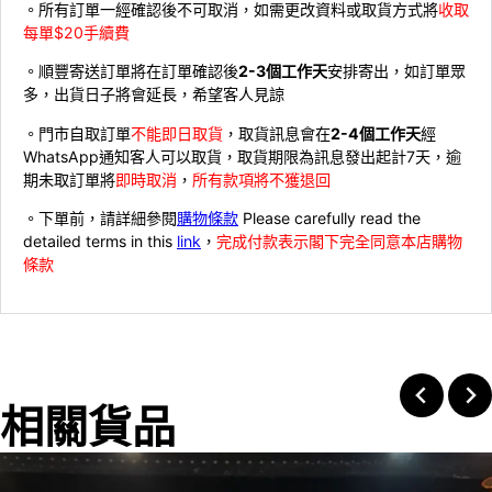
。所有訂單一經確認後不可取消，如需更改資料或取貨方式將
收取
每單$20手續費
。順豐寄送訂單將在訂單確認後
2-3個工作天
安排寄出，如訂單眾
多，出貨日子將會延長，希望客人見諒
。門市自取訂單
不能即日取貨
，取貨訊息會在
2-4個工作天
經
WhatsApp通知客人可以取貨，取貨期限為訊息發出起計7天，逾
期未取訂單將
即時取消
，
所有款項將不獲退回
。下單前，請詳細參閱
購物條款
Please carefully read the
detailed terms in this
link
，
完成付款表示閣下完全同意本店購物
條款
相關貨品