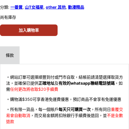
分類:
一番賞
,
山T女福星
,
other 其他
,
動漫精品
尚有庫存
加入購物車
條款
。網站訂單可選擇順豐到付或門市自取，結帳前請清楚選擇取貨方
法，並確保已提供
正確地址
及
有效的whatsapp聯絡電話號碼
，如
需
任何更改將收取$20手續費
。購物滿$350可享香港免運費優惠，預訂商品不會享有免運優惠
。所有限一貨品，每一個賬戶
每天只可購買一次
，所有同日
重覆交
易會自動取消
，而交易金額將扣除銀行手續費後退回，並
不是全數
退款