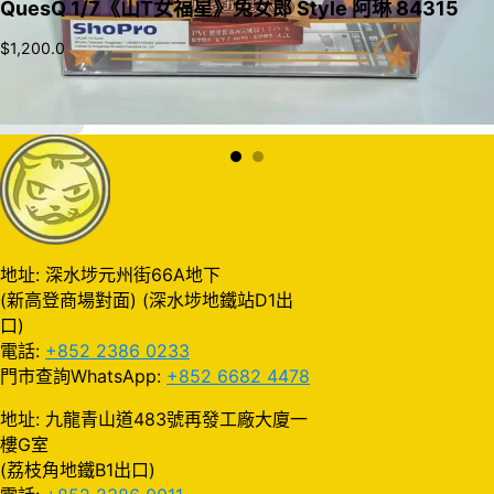
QuesQ 1/7《山T女福星》兔女郎 Style 阿琳 84315
$
1,200.0
加入購物車
地址: 深水埗元州街66A地下
(新高登商場對面) (深水埗地鐵站D1出
口)
電話:
+852 2386 0233
門市查詢WhatsApp:
+852 6682 4478
地址: 九龍青山道483號再發工廠大廈一
樓G室
(荔枝角地鐵B1出口)