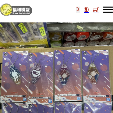
主頁
/
other 其他
/
一番賞
/
山T女福星 一番賞 H 賞-匙扣 Set of 8