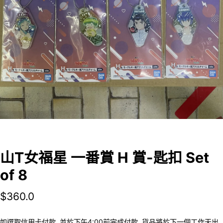
山T女福星 一番賞 H 賞-匙扣 Set
of 8
$
360.0
如選取信用卡付款, 並於下午4:00前完成付款, 貨品將於下一個工作天出