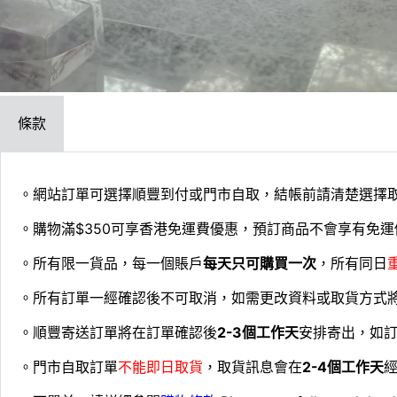
條款
。網站訂單可選擇順豐到付或門市自取，結帳前請清楚選擇
。購物滿$350可享香港免運費優惠，預訂商品不會享有免運
。所有限一貨品，每一個賬戶
每天只可購買一次
，所有同日
。所有訂單一經確認後不可取消，如需更改資料或取貨方式
。順豐寄送訂單將在訂單確認後
2-3個工作天
安排寄出，如
。門市自取訂單
不能即日取貨
，取貨訊息會在
2-4個工作天
經