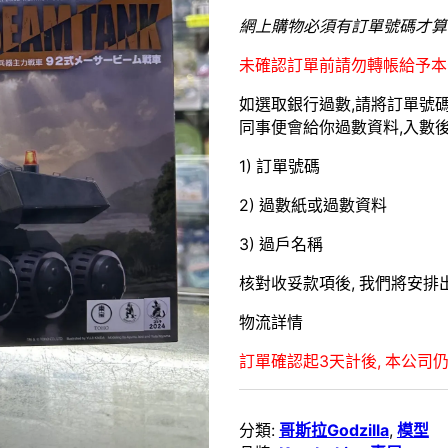
網上購物必須有訂單號碼才算
未確認訂單前請勿轉帳給予本
如選取銀行過數,請將訂單號碼 W
同事便會給你過數資料,入數後請
1) 訂單號碼
2) 過數紙或過數資料
3) 過戶名稱
核對收妥款項後, 我們將安排出
物流詳情
訂單確認起3天計後, 本公司仍
分類:
哥斯拉Godzilla
,
模型