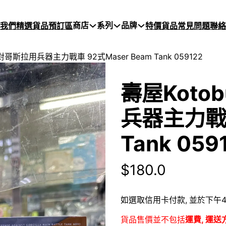
商店
系列
品牌
於我們
精選貨品
預訂區
特價貨品
常見問題
聯絡
 對哥斯拉用兵器主力戰車 92式Maser Beam Tank 059122
壽屋Koto
兵器主力戰車
Tank 059
$
180.0
如選取信用卡付款, 並於下午4
貨品售價並不包括
運費, 運送