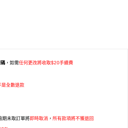
號碼
，如需
任何更改將收取$20手續費
不是全數退款
，逾期未取訂單將
即時取消
，
所有款項將不獲退回