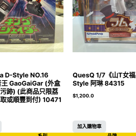
a D-Style NO.16
QuesQ 1/7《山T
者王 GaoGaiGar (外盒
Style 阿琳 84315
污跡) (此商品只限荔
$
1,200.0
或順豐到付) 10471
加入購物車
系列
品牌