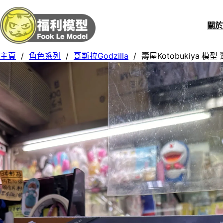
關
主頁
/
角色系列
/
哥斯拉Godzilla
/
壽屋Kotobukiya 模型