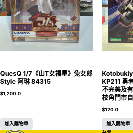
QuesQ 1/7《山T女福星》兔女郎
Kotobukiy
Style 阿琳 84315
KP211 勇
不完美及有
$
1,200.0
枝角門市自取
$
120.0
加入購物車
加入購物車
分類