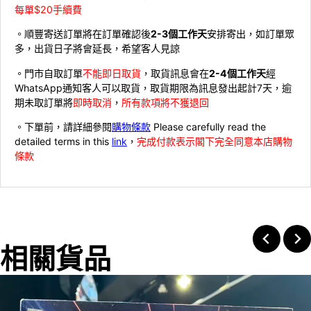
每單$20手續費
。順豐寄送訂單將在訂單確認後
2-3個工作天
安排寄出，如訂單眾
多，出貨日子將會延長，希望客人見諒
。門市自取訂單
不能即日取貨
，取貨訊息會在
2-4個工作天
經
WhatsApp通知客人可以取貨，取貨期限為訊息發出起計7天，逾
期未取訂單將
即時取消
，
所有款項將不獲退回
。下單前，請詳細參閱
購物條款
Please carefully read the
detailed terms in this
link
，
完成付款表示閣下完全同意本店購物
條款
相關貨品