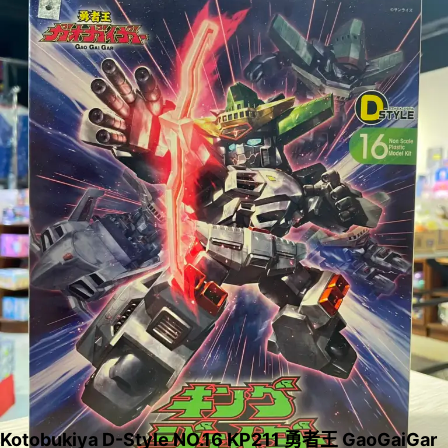
Kotobukiya D-Style NO.16 KP211 勇者王 GaoGaiGar