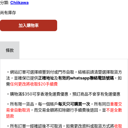
分類:
Chiikawa
尚有庫存
加入購物車
條款
。網站訂單可選擇順豐到付或門市自取，結帳前請清楚選擇取貨方
法，並確保已提供
正確地址
及
有效的whatsapp聯絡電話號碼
，如
需
任何更改將收取$20手續費
。購物滿$350可享香港免運費優惠，預訂商品不會享有免運優惠
。所有限一貨品，每一個賬戶
每天只可購買一次
，所有同日
重覆交
易會自動取消
，而交易金額將扣除銀行手續費後退回，並
不是全數
退款
。所有訂單一經確認後不可取消，如需更改資料或取貨方式將
收取