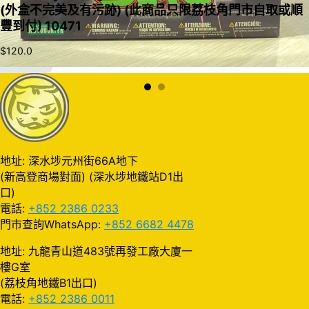
(外盒不完美及有污跡) (此商品只限荔枝角門市自取或順
豐到付) 10471
$
120.0
加入購物車
地址: 深水埗元州街66A地下
(新高登商場對面) (深水埗地鐵站D1出
口)
電話:
+852 2386 0233
門市查詢WhatsApp:
+852 6682 4478
地址: 九龍青山道483號再發工廠大廈一
樓G室
(荔枝角地鐵B1出口)
電話:
+852 2386 0011