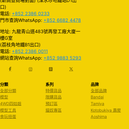
(新高登商場對面) (深水埗地鐵站D1出
口)
電話:
+852 2386 0233
門市查詢WhatsApp:
+852 6682 4478
地址: 九龍青山道483號再發工廠大廈一
樓G室
(荔枝角地鐵B1出口)
電話:
+852 2386 0011
網站查詢WhatsApp:
+852 9883 5293
分類
系列
品牌
全部分類
特價貨品
全部品牌
模型
限購貨品
Bandai
4WD四姑姐
預訂區
Tamiya
模型工具
貓奴專區
Kotobukiya 壽屋
食玩扭蛋
Aoshima