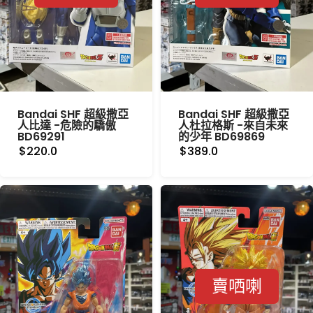
Bandai SHF 超級撒亞
Bandai SHF 超級撒亞
人比達 -危險的驕傲
人杜拉格斯 -來自未來
BD69291
的少年 BD69869
$220.0
$389.0
賣哂喇