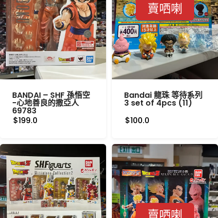
賣哂喇
BANDAI – SHF 孫悟空
Bandai 龍珠 等待系列
-心地善良的撒亞人
3 set of 4pcs (11)
69783
$199.0
$100.0
賣哂喇