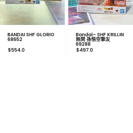
BANDAI SHF GLORIO
Bandai– SHF KRILLIN
68652
無閑 孫悟空摯友
69288
$554.0
$497.0