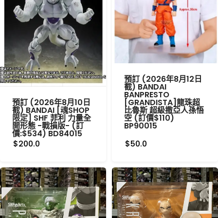
預訂 (2026年8月12日
截) BANDAI
BANPRESTO
預訂 (2026年8月10日
[GRANDISTA]龍珠超
截) BANDAI [魂SHOP
比魯斯 超級撒亞人孫悟
限定] SHF 菲利 力量全
空 (訂價$110)
開形態 -戰損版- (訂
BP90015
價:$534) BD84015
$200.0
$50.0